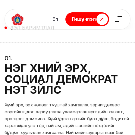
En
Гишүүнчлэл
Гишүүнчлэл
ҮЗЭЛ БАРИМТЛАЛ
0
1
.
НЭГ ХҮНИЙ ЭРХ,
СОЦИАЛ ДЕМОКРАТ
ҮНЭТ ЗҮЙЛС
Хүний эрх, эрх чөлөөг тууштай хамгаалж, зөрчигдөхөөс
сэргийлж, үүрэг, хариуцлагаа ухамсарлан иргэдийн хяналт,
оролцоог дэмжинэ. Хүний үндсэн эрхийг бүрэн дүүрэн, бодитой
хэрэгжүүлэх улс төр, нийгэм, эдийн засгийн нөхцөлийг
бүрдүүлж, хуульчлан хамгаална. Нийгмийн шударга ёсыг бий