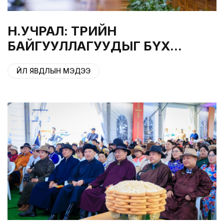
Н.УЧРАЛ: ТӨРИЙН
БАЙГУУЛЛАГУУДЫГ БҮХ
ШАТАНДАА ХЭМНЭЛТИЙН
ҮЙЛ ЯВДЛЫН МЭДЭЭ
ГОРИМД ШИЛЖҮҮЛНЭ