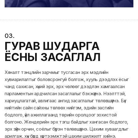
0
3
.
ГУРАВ ШУДАРГА
ЁСНЫ ЗАСАГЛАЛ
Хяналт тэнцлийн зарчмыг тусгасан эрх мэдлийн
хувиарилалтыг боловсронгуй болгож, хууль дээдлэх ёсыг
чанд сахисан, хүний эрх, эрх чөлөөг дээдлэн хамгаалсан
парламентын ардчилсан засаглалыг бэхжүүлнэ. Нээлттэй,
хариуцлагатай, авлигаас ангид засаглалыг төлөвшүүлнэ. Бүх
нийтийн сайн сайхны төлөөх нийгэм, эдийн засгийн
бодлого, үйл ажиллагаанд төрийн оролцоог зохистой
болгоно. Жендерийн эрх тэгш байдлыг хангасан бодлого,
эрх зүйн орчин, соёлыг бүрэн төлөвшүүлнэ. Цахим хуваагдлыг
арилгаж, хүн бүрд хүртээмжтэй цахим шилжилт хийнэ.