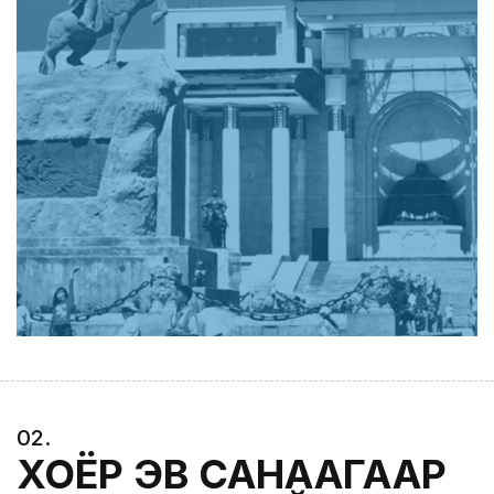
0
2
.
ХОЁР ЭВ САНААГААР