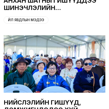
АНХАН ШАТНЫ ГИШҮҮДДЭЭ
ШИНЭЧЛЭЛИЙН
ХӨТӨЛБӨРҮҮДИЙН ХЭРЭГЖИЛТЭЭ
ҮЙЛ ЯВДЛЫН МЭДЭЭ
ТАНИЛЦУУЛАВ
НИЙСЛЭЛИЙН ГИШҮҮД,