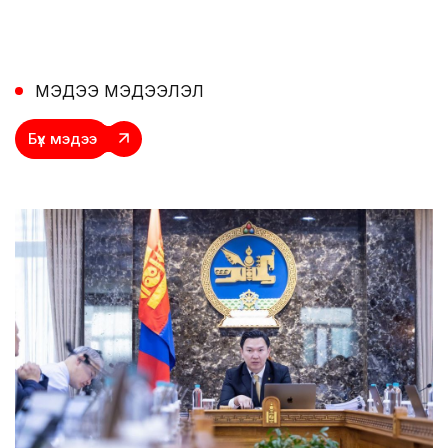
МЭДЭЭ МЭДЭЭЛЭЛ
Бүх
мэдээ