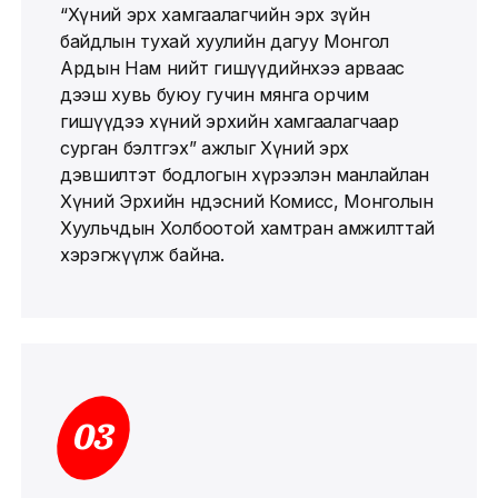
“Хүний эрх хамгаалагчийн эрх зүйн
байдлын тухай хуулийн дагуу Монгол
Ардын Нам нийт гишүүдийнхээ арваас
дээш хувь буюу гучин мянга орчим
гишүүдээ хүний эрхийн хамгаалагчаар
сурган бэлтгэх” ажлыг Хүний эрх
дэвшилтэт бодлогын хүрээлэн манлайлан
Хүний Эрхийн Үндэсний Комисс, Монголын
Хуульчдын Холбоотой хамтран амжилттай
хэрэгжүүлж байна.
03