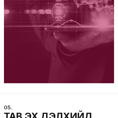
0
5
.
ТАВ ЭХ ДЭЛХИЙД