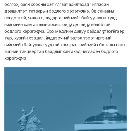
болгох, баян хоосны хэт ялгааг арилгахад чиглэсэн
дэвшилтэт татварын бодлого хэрэгжүүлнэ. Эв санааны
нэгдэлтэй, чөлөөт, шударга нийгмийг байгуулахын тулд
нийгмийн хамгааллын зохистой, үр дүнтэй, үр нөлөөтэй
бодлого хэрэгжүүлнэ. Эрх мэдлийн давуу байдал үүсгэхгүйгээр
төр, хувийн хэвшил, үйлдвэрчний эвлэл зэрэг иргэний
нийгмийн байгууллагуудтай хамтран, нийгмийн бүх талын эрх
ашгийн тэнцвэртэй байдлыг хангахад чиглэсэн бодлого
хэрэгжүүлнэ.