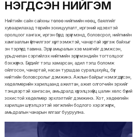
НЭГДСЭН НИЙГЭМ
Нийтийн сайн сайхны төлөө нийгмийн нөөц, баялгийг
хуваарилахад төрийн зохицуулалт, иргэний идэвхтэй
оролцоог хангаж, иргэн бүрд эрүүл мэнд, боловсрол, нийгмийн
хамгааллын үйлчилгээг хүртээмжтэй, чанартай хүргэж байхыг
эн тэргүүнд тавина. Эрүүл амьралын хэв маягийг дэмжсэн,
урьдчилан сэргийлэх нийгмийн эрүүл мэндийн тогтолцоог
бэхжүүлнэ. Бүгдийг тэгш хамарсан, адил тэгш боломж
ойлгосон, чанартай, насан туршдаа суралцахуйц, бүх
нийтийн боловсролыг дэмжинэ. Ажлын байрыг нэмэгдүүлсэн,
хөдөлмөрийн харилцаанд ажилтан, ажил олгогчийн эрхийг
тэнцвэртэй хангасан, амьдралд хүрэлцэхүйц цалин хөлс бүхий
зохистой хөдөлмөр эрхлэлтийг дэмжинэ. Хот, хөдөөгийн
харилцан шүтэлцээтэй хөгжлийн бодлого хэрэгжүүлж,
амьдралын чанарын ялгааг бууруулна.