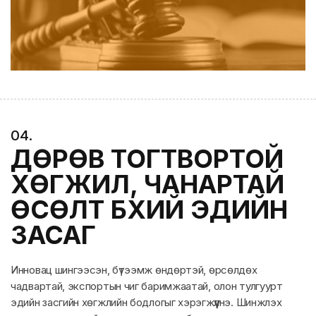
0
4
.
ДӨРӨВ ТОГТВОРТОЙ
ХӨГЖИЛ, ЧАНАРТАЙ
ӨСӨЛТ БҮХИЙ ЭДИЙН
ЗАСАГ
Инновац шингээсэн, бүтээмж өндөртэй, өрсөлдөх
чадвартай, экспортын чиг баримжаатай, олон тулгуурт
эдийн засгийн хөгжлийн бодлогыг хэрэгжүүлнэ. Шинжлэх