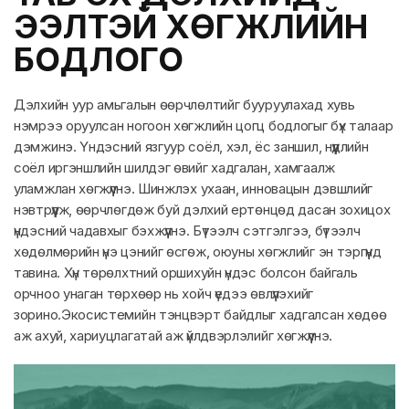
ЭЭЛТЭЙ ХӨГЖЛИЙН
БОДЛОГО
Дэлхийн уур амьгалын өөрчлөлтийг бууруулахад хувь
нэмрээ оруулсан ногоон хөгжлийн цогц бодлогыг бүх талаар
дэмжинэ. Үндэсний язгуур соёл, хэл, ёс заншил, нүүдлийн
соёл иргэншлийн шилдэг өвийг хадгалан, хамгаалж
уламжлан хөгжүүлнэ. Шинжлэх ухаан, инновацын дэвшлийг
нэвтрүүлж, өөрчлөгдөж буй дэлхий ертөнцөд дасан зохицох
үндэсний чадавхыг бэхжүүлнэ. Бүтээлч сэтгэлгээ, бүтээлч
хөдөлмөрийн үнэ цэнийг өсгөж, оюуны хөгжлийг эн тэргүүнд
тавина. Хүн төрөлхтний оршихуйн үндэс болсон байгаль
орчноо унаган төрхөөр нь хойч үедээ өвлүүлэхийг
зорино.Экосистемийн тэнцвэрт байдлыг хадгалсан хөдөө
аж ахуй, хариуцлагатай аж үйлдвэрлэлийг хөгжүүлнэ.