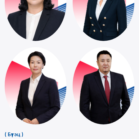
( Бүтэц )