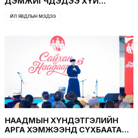
ДЭМЖИГЧДЭДЭЭ ХҮЙ
ДОЛООН ХУДАГТ ХҮНДЭТГЭЛ
ҮЙЛ ЯВДЛЫН МЭДЭЭ
ҮЗҮҮЛЛЭЭ
НААДМЫН ХҮНДЭТГЭЛИЙН
АРГА ХЭМЖЭЭНД СҮХБААТАР