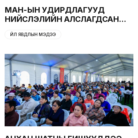
МАН-ЫН УДИРДЛАГУУД
НИЙСЛЭЛИЙН АЛСЛАГДСАН
ДҮҮРГҮҮДИЙН ГИШҮҮДЭЭ
ҮЙЛ ЯВДЛЫН МЭДЭЭ
ХҮЛЭЭН АВЛАА