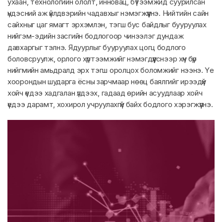
ухаан, технологийн ололт, инновац, бүтээмжид суурилсан
үндэсний аж үйлдвэрийн чадавхыг нэмэгжүүлнэ. Нийтийн сайн
сайхныг цаг ямагт эрхэмлэн, тэгш бус байдлыг бууруулах
нийгэм-эдийн засгийн бодлогоор чинээлэг дундаж
давхаргыг тэлнэ. Ядуурлыг бууруулах цогц бодлого
боловсруулж, орлого хүртээмжийг нэмэгдүүлснээр хүн бүр
нийгмийн амьдралд эрх тэгш оролцох боломжийг нээнэ. Үе
хоорондын шударга ёсны зарчмаар нөөц баялгийг ирээдүй
хойч үедээ хадгалан үлдээх, гадаад өрийн асуудлаар хойч
үедээ дарамт, хохирол учруулахгүй байх бодлого хэрэгжүүлнэ.