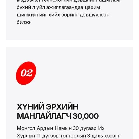
бүхий л үйл ажиллагаандаа цахим
шилжилтийг хийх зорилт дэвшүүлсэн
билээ.
02
ХҮНИЙ ЭРХИЙН
МАНЛАЙЛАГЧ 30,000
Монгол Ардын Намын 30 дугаар Их
Хурлын 11 дүгээр тогтоолын 3 дахь хэсэгт