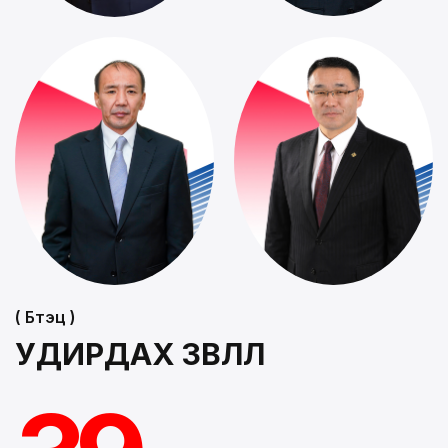
( Бүтэц )
УДИРДАХ ЗӨВЛӨЛ