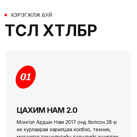
ХЭРЭГЖҮҮЛЖ БУЙ
ТӨСӨЛ ХӨТӨЛБӨР
01
ЦАХИМ НАМ 2.0
Монгол Ардын Нам 2017 онд болсон 28-р
их хурлаараа харилцаа холбоо, техник,
мэдээлэл технологийн дэвшлийг ашиглаж,