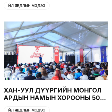
ДҮҮРГИЙН ГИШҮҮДЭЭ
ҮЙЛ ЯВДЛЫН МЭДЭЭ
ХҮЛЭЭН АВЛАА
ХАН-УУЛ ДҮҮРГИЙН МОНГОЛ
АРДЫН НАМЫН ХОРООНЫ 500
ГИШҮҮНД ХҮНДЭТГЭЛ
ҮЙЛ ЯВДЛЫН МЭДЭЭ