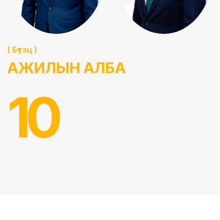
( Бүтэц )
АЖИЛЫН АЛБА
1
0