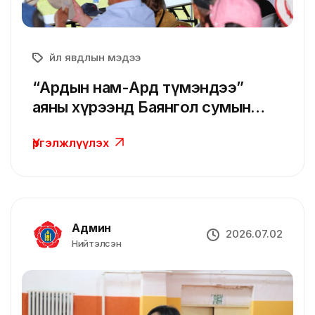
Үйл явдлын мэдээ
“Ардын нам-Ард түмэндээ”
аяны хүрээнд Баянгол сумын
намын гишүүд, дэмжигчидтэй
Үргэлжлүүлэх
уулзлаа
Админ
2026.07.02
Нийтэлсэн