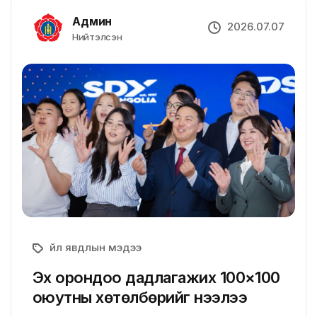
Админ
2026.07.07
Нийтэлсэн
Үйл явдлын мэдээ
Эх орондоо дадлагажих 100×100
оюутны хөтөлбөрийг нээлээ