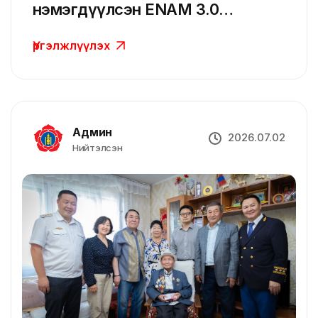
нэмэгдүүлсэн ENAM 3.0
платформыг Чулуут сумын иргэд
Үргэлжлүүлэх
онцоллоо
Админ
2026.07.02
Нийтэлсэн