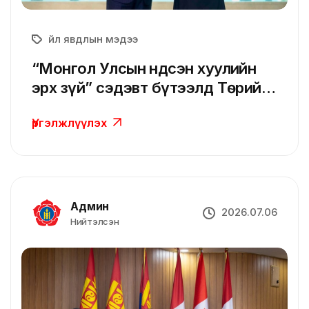
Үйл явдлын мэдээ
“Монгол Улсын Үндсэн хуулийн
эрх зүй” сэдэвт бүтээлд Төрийн
шагнал хүртээлээ
Үргэлжлүүлэх
Админ
2026.07.06
Нийтэлсэн