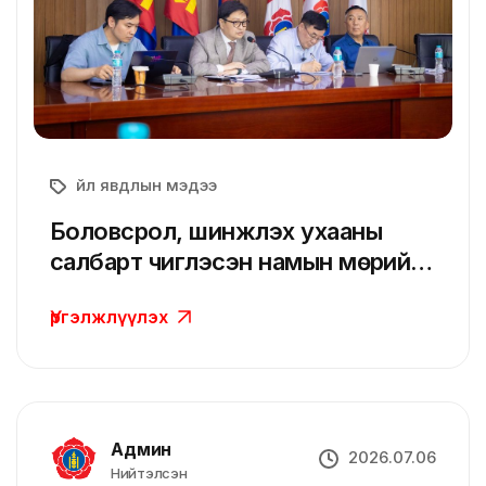
Үйл явдлын мэдээ
Боловсрол, шинжлэх ухааны
салбарт чиглэсэн намын мөрийн
хөтөлбөрийн хэрэгжилтийг
Үргэлжлүүлэх
хэлэлцлээ
Админ
2026.07.06
Нийтэлсэн