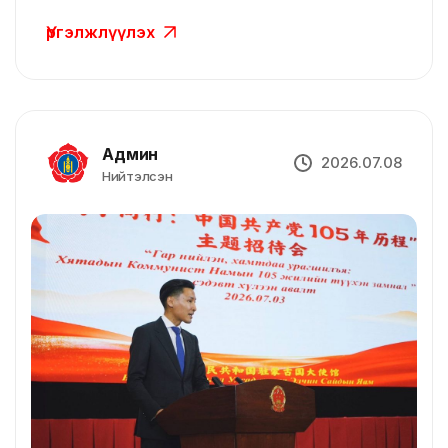
нийслэлийн намын гишүүдээ
Үргэлжлүүлэх
хүлээн авч байна
Админ
2026.07.08
Нийтэлсэн