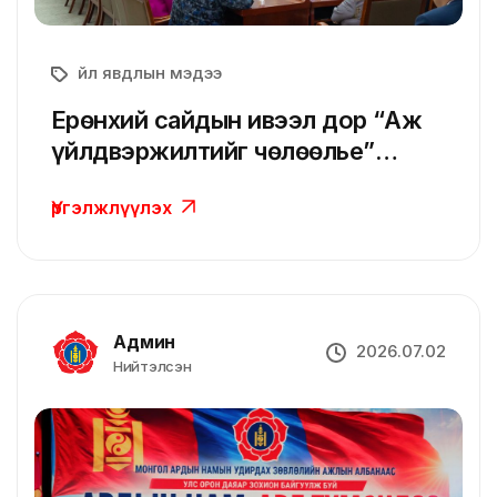
Үйл явдлын мэдээ
Ерөнхий сайдын ивээл дор “Аж
үйлдвэржилтийг чөлөөлье”
форум болж байна
Үргэлжлүүлэх
Админ
2026.07.02
Нийтэлсэн