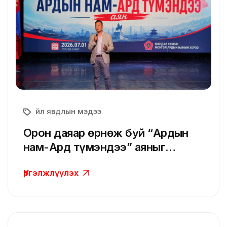
Үйл явдлын мэдээ
Орон даяар өрнөж буй “Ардын
нам-Ард түмэндээ” аяныг
Мандал суманд зохион
Үргэлжлүүлэх
байгууллаа