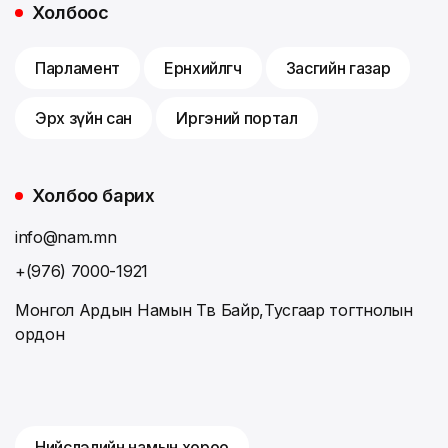
Холбоос
Парламент
Ерөнхийлөгч
Засгийн газар
Эрх зүйн сан
Иргэний портал
Холбоо барих
info@nam.mn
+(976) 7000-1921
Монгол Ардын Намын Төв Байр,Тусгаар тогтнолын
ордон
Нийслэлийн намын хороо