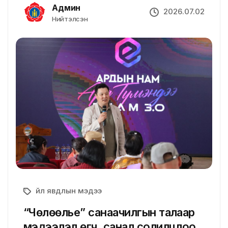
Админ
2026.07.02
Нийтэлсэн
Үйл явдлын мэдээ
“Чөлөөлье” санаачилгын талаар
мэдээлэл өгч, санал солилцлоо