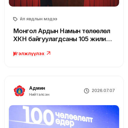
Үйл явдлын мэдээ
Монгол Ардын Намын төлөөлөл
ХКН байгуулагдсаны 105 жилийн
ойд оролцов
Үргэлжлүүлэх
Админ
2026.07.07
Нийтэлсэн