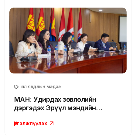
Үйл явдлын мэдээ
МАН: Удирдах зөвлөлийн
дэргэдэх Эрүүл мэндийн
бодлогын хорооны V хуралдаан
Үргэлжлүүлэх
боллоо