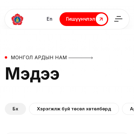
En
Гишүүнчлэл
Гишүүнчлэл
МОНГОЛ АРДЫН НАМ
Мэдээ
Бүх
Хэрэгжүүлж буй төсөл хөтөлбөрүүд
А