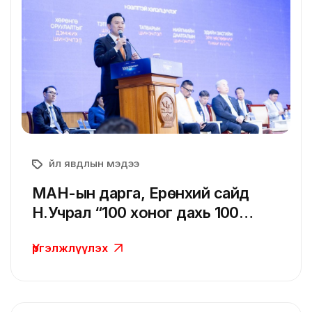
Үйл явдлын мэдээ
МАН-ын дарга, Ерөнхий сайд
Н.Учрал “100 хоног дахь 100
чөлөөлөлт”-өө олон нийтэд
Үргэлжлүүлэх
танилцууллаа