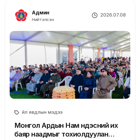
Админ
2026.07.08
Нийтэлсэн
Үйл явдлын мэдээ
Монгол Ардын Нам Үндэсний их
баяр наадмыг тохиолдуулан