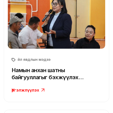
Үйл явдлын мэдээ
Намын анхан шатны
байгууллагыг бэхжүүлэх
асуудлыг Эрдэнэсант сумын
Үргэлжлүүлэх
гишүүд дэвшүүллээ