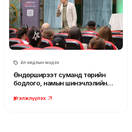
Үйл явдлын мэдээ
Өндөрширээт суманд төрийн
бодлого, намын шинэчлэлийн
талаар мэдээлэл хүргэлээ
Үргэлжлүүлэх