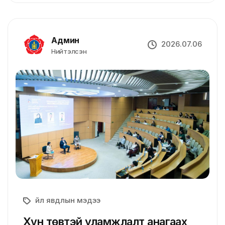
Админ
2026.07.06
Нийтэлсэн
Үйл явдлын мэдээ
Хүн төвтэй уламжлалт анагаах