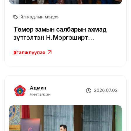
Үйл явдлын мэдээ
Төмөр замын салбарын ахмад
зүтгэлтэн Н.Мэргэширт
Сүхбаатарын одонг гардуулан
Үргэлжлүүлэх
өглөө
Админ
2026.07.02
Нийтэлсэн