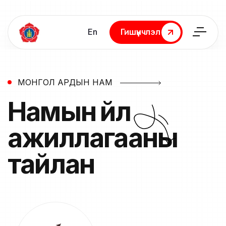
En
Гишүүнчлэл
Гишүүнчлэл
МОНГОЛ АРДЫН НАМ
Намын үйл
ажиллагааны
тайлан