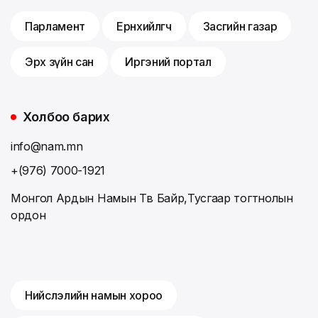
Парламент
Ерөнхийлөгч
Засгийн газар
Эрх зүйн сан
Иргэний портал
Холбоо барих
info@nam.mn
+(976) 7000-1921
Монгол Ардын Намын Төв Байр,Тусгаар тогтнолын
ордон
Нийслэлийн намын хороо