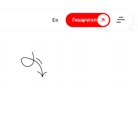
Гишүүнчлэл
En
Гишүүнчлэл