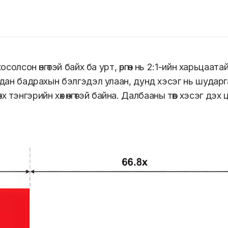
осолсон өнгөтэй байх ба урт, өргөн нь 2:1-ийн харьца
дан бадрахын бэлгэдэл улаан, дунд хэсэг нь шударга
 мөнх тэнгэрийн хөх өнгөтэй байна. Далбааны төв хэсэг