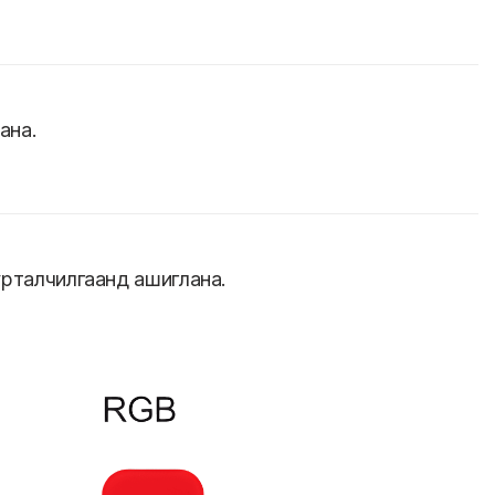
ана.
урталчилгаанд ашиглана.