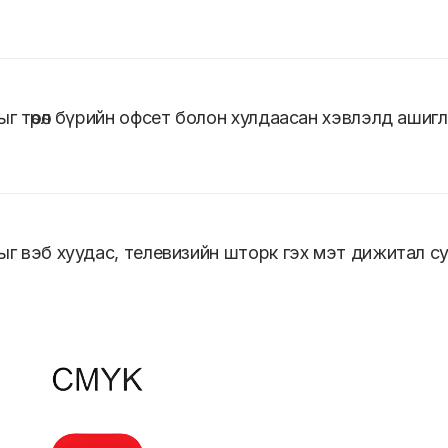
ыг төрөл бүрийн офсет болон хулдаасан хэвлэлд ашигл
дыг вэб хуудас, телевизийн шторк гэх мэт дижитал с