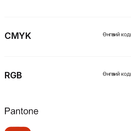
CMYK
Өнгөний код
RGB
Өнгөний ко