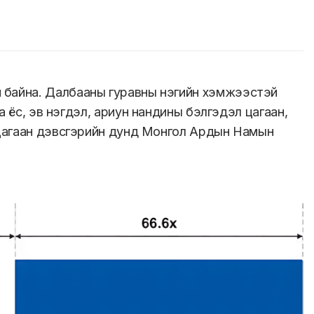
атай байна. Далбааны гуравны нэгийн хэмжээстэй
 ёс, эв нэгдэл, ариун нандины бэлгэдэл цагаан,
 дэх цагаан дэвсгэрийн дунд Монгол Ардын Намын