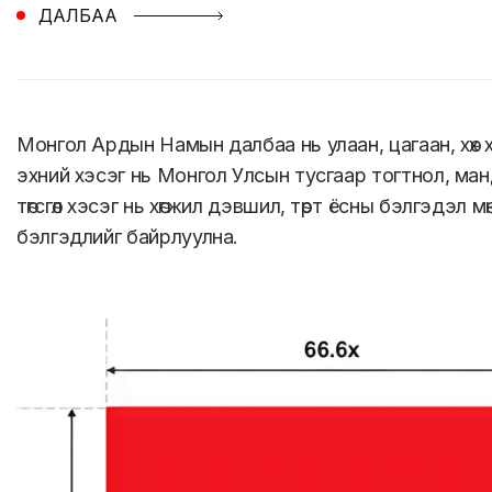
ДАЛБАА
Монгол Ардын Намын далбаа нь улаан, цагаан, хөх х
эхний хэсэг нь Монгол Улсын тусгаар тогтнол, ман
төгсгөл хэсэг нь хөгжил дэвшил, төрт ёсны бэлгэдэл
бэлгэдлийг байрлуулна.