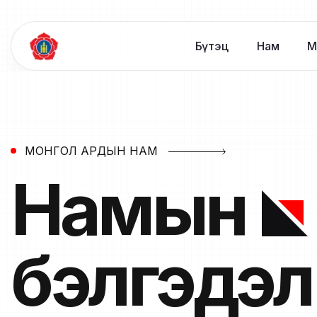
Бүтэц
Нам
М
МОНГОЛ АРДЫН НАМ
Намын
бэлгэдэл