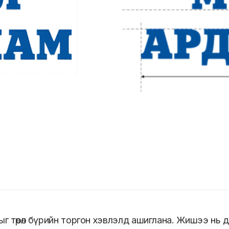
дыг төрөл бүрийн торгон хэвлэлд ашиглана. Жишээ нь 