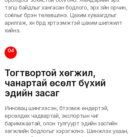
тэгш байдлыг хангасан бодлого, эрх зүйн орчин,
соёлыг бүрэн төлөвшүүлнэ. Цахим хуваагдлыг
арилгаж, хүн бүрд хүртээмжтэй цахим шилжилт
хийнэ.
04
Тогтвортой хөгжил,
чанартай өсөлт бүхий
эдийн засаг
Инновац шингээсэн, бүтээмж өндөртэй,
өрсөлдөх чадвартай, экспортын чиг
баримжаатай, олон тулгуурт эдийн засгийн
хөгжлийн бодлогыг хэрэгжүүлнэ. Шинжлэх ухаан,