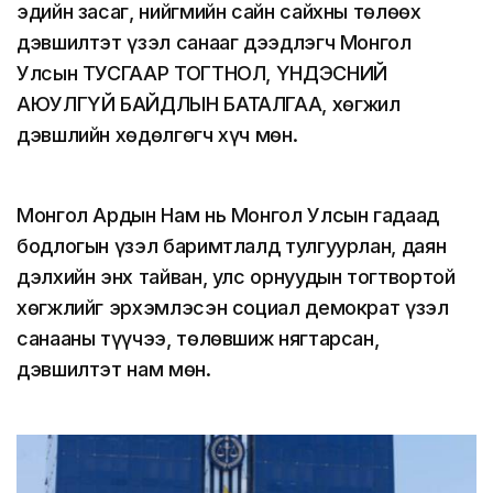
эдийн засаг, нийгмийн сайн сайхны төлөөх
дэвшилтэт үзэл санааг дээдлэгч Монгол
Улсын ТУСГААР ТОГТНОЛ, ҮНДЭСНИЙ
АЮУЛГҮЙ БАЙДЛЫН БАТАЛГАА, хөгжил
дэвшлийн хөдөлгөгч хүч мөн.
Монгол Ардын Нам нь Монгол Улсын гадаад
бодлогын үзэл баримтлалд тулгуурлан, даян
дэлхийн энх тайван, улс орнуудын тогтвортой
хөгжлийг эрхэмлэсэн социал демократ үзэл
санааны түүчээ, төлөвшиж нягтарсан,
дэвшилтэт нам мөн.