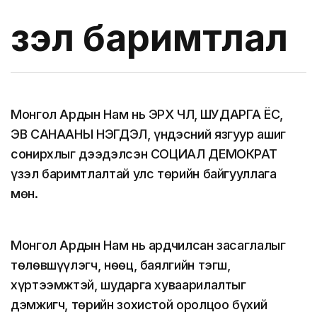
Үзэл баримтлал
Монгол Ардын Нам нь ЭРХ ЧӨЛӨӨ, ШУДАРГА ЁС,
ЭВ САНААНЫ НЭГДЭЛ, үндэсний язгуур ашиг
сонирхлыг дээдэлсэн СОЦИАЛ ДЕМОКРАТ
үзэл баримтлалтай улс төрийн байгууллага
мөн.
Монгол Ардын Нам нь ардчилсан засаглалыг
төлөвшүүлэгч, нөөц, баялгийн тэгш,
хүртээмжтэй, шударга хуваарилалтыг
дэмжигч, төрийн зохистой оролцоо бүхий