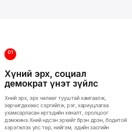
01
Хүний эрх, социал
демократ үнэт зүйлс
Хүний эрх, эрх чөлөөг тууштай хамгаалж,
зөрчигдөхөөс сэргийлж, үүрэг, хариуцлагаа
ухамсарласан иргэдийн хяналт, оролцоог
дэмжинэ.Хүний үндсэн эрхийг бүрэн дүүрэн, бодитой
хэрэгжүүлэх улс төр, нийгэм, эдийн засгийн