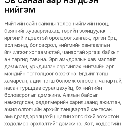
нийгэм
Нийтийн сайн сайхны төлөө нийгмийн нөөц,
баялгийг хуваарилахад төрийн зохицуулалт,
иргэний идэвхтэй оролцоог хангаж, иргэн бүрд
эрүүл мэнд, боловсрол, нийгмийн хамгааллын
үйлчилгээг хүртээмжтэй, чанартай хүргэж байхыг
эн тэргүүнд тавина. Эрүүл амьдралын хэв маягийг
дэмжсэн, урьдчилан сэргийлэх нийгмийн эрүүл
мэндийн тогтолцоог бэхжүүлнэ. Бүгдийг тэгш
хамарсан, адил тэгш боломж олгосон, чанартай,
насан туршдаа суралцахуйц, бүх нийтийн
боловсролыг дэмжинэ. Ажлын байрыг
нэмэгдүүлсэн, хөдөлмөрийн харилцаанд ажилтан,
ажил олгогчийн эрхийг тэнцвэртэй хангасан,
амьдралд хүрэлцэхүйц цалин хөлс бүхий зохистой
хөдөлмөр эрхлэлтийг дэмжинэ. Хот, хөдөөгийн