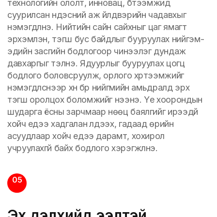
технологийн ололт, инновац, бүтээмжид
суурилсан үндэсний аж үйлдвэрийн чадавхыг
нэмэгдүүлнэ. Нийтийн сайн сайхныг цаг ямагт
эрхэмлэн, тэгш бус байдлыг бууруулах нийгэм-
эдийн засгийн бодлогоор чинээлэг дундаж
давхаргыг тэлнэ. Ядуурлыг бууруулах цогц
бодлого боловсруулж, орлого хүртээмжийг
нэмэгдүүлснээр хүн бүр нийгмийн амьдралд эрх
тэгш оролцох боломжийг нээнэ. Үе хоорондын
шударга ёсны зарчмаар нөөц баялгийг ирээдүй
хойч үедээ хадгалан үлдээх, гадаад өрийн
асуудлаар хойч үедээ дарамт, хохирол
учруулахгүй байх бодлого хэрэгжүүлнэ.
05
Эх дэлхийд ээлтэй