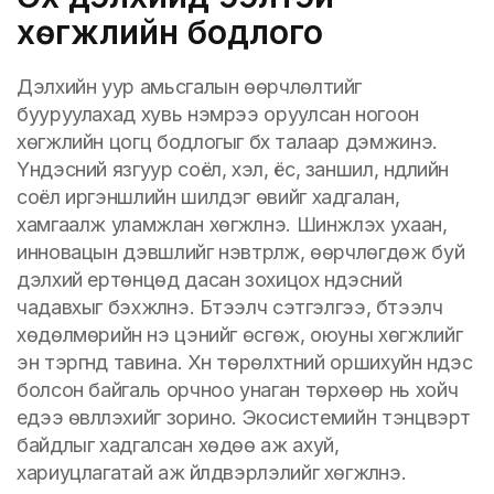
хөгжлийн бодлого
Дэлхийн уур амьсгалын өөрчлөлтийг
бууруулахад хувь нэмрээ оруулсан ногоон
хөгжлийн цогц бодлогыг бүх талаар дэмжинэ.
Үндэсний язгуур соёл, хэл, ёс, заншил, нүүдлийн
соёл иргэншлийн шилдэг өвийг хадгалан,
хамгаалж уламжлан хөгжүүлнэ. Шинжлэх ухаан,
инновацын дэвшлийг нэвтрүүлж, өөрчлөгдөж буй
дэлхий ертөнцөд дасан зохицох үндэсний
чадавхыг бэхжүүлнэ. Бүтээлч сэтгэлгээ, бүтээлч
хөдөлмөрийн үнэ цэнийг өсгөж, оюуны хөгжлийг
эн тэргүүнд тавина. Хүн төрөлхтний оршихуйн үндэс
болсон байгаль орчноо унаган төрхөөр нь хойч
үедээ өвлүүлэхийг зорино. Экосистемийн тэнцвэрт
байдлыг хадгалсан хөдөө аж ахуй,
хариуцлагатай аж үйлдвэрлэлийг хөгжүүлнэ.