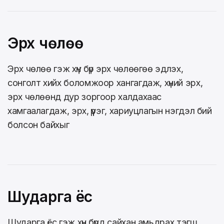
Эрх чөлөө
Эрх чөлөө гэж хүн бүр эрх чөлөөгөө эдлэх,
сонголт хийх боломжоор хангагдаж, хүний эрх,
эрх чөлөөнд дур зоргоор халдахаас
хамгаалагдаж, эрх, үүрэг, хариуцлагын нэгдэл бий
болсон байхыг
Шударга ёс
Шударга ёс гэж хүн бүрд сайхан амьдрах тэгш