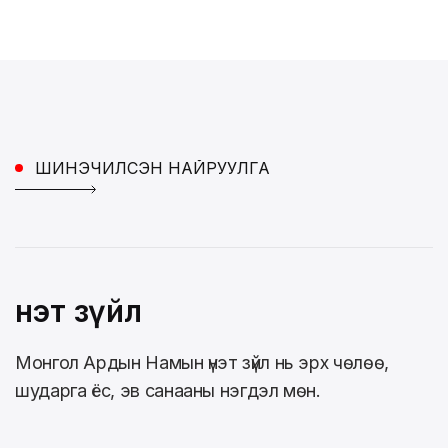
ШИНЭЧИЛСЭН НАЙРУУЛГА
Үнэт зүйл
Монгол Ардын Намын үнэт зүйл нь эрх чөлөө,
шударга ёс, эв санааны нэгдэл мөн.