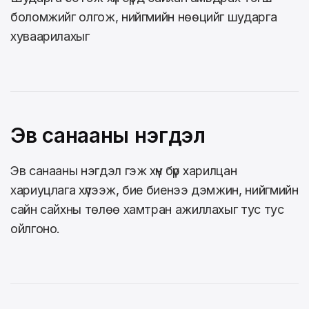
боломжийг олгож, нийгмийн нөөцийг шударга
хуваарилахыг
Эв санааны нэгдэл
Эв санааны нэгдэл гэж хүн бүр харилцан
хариуцлага хүлээж, бие биенээ дэмжин, нийгмийн
сайн сайхны төлөө хамтран ажиллахыг тус тус
ойлгоно.