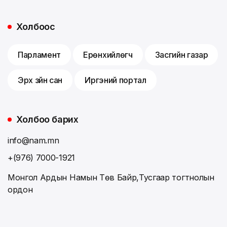
Холбоос
Парламент
Ерөнхийлөгч
Засгийн газар
Эрх зүйн сан
Иргэний портал
Холбоо барих
info@nam.mn
+(976) 7000-1921
Монгол Ардын Намын Төв Байр,Тусгаар тогтнолын
ордон