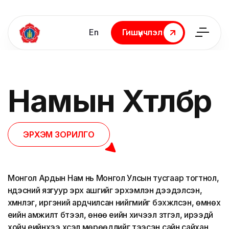
En
Гишүүнчлэл
Гишүүнчлэл
Намын
Хөтөлбөр
ЭРХЭМ ЗОРИЛГО
Монгол Ардын Нам нь Монгол Улсын тусгаар тогтнол,
үндэсний язгуур эрх ашгийг эрхэмлэн дээдэлсэн,
хүмүүнлэг, иргэний ардчилсан нийгмийг бэхжүүлсэн, өмнөх
үеийн амжилт бүтээл, өнөө үеийн хичээл зүтгэл, ирээдүй
хойч үеийнхээ хүсэл мөрөөдлийг тээсэн сайн сайхан