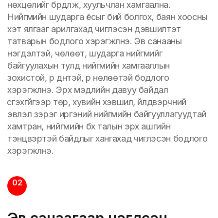
нөхцөлийг бүрдүүлж, хуульчлан хамгаална.
Нийгмийн шударга ёсыг бий болгох, баян хоосны
хэт ялгааг арилгахад чиглэсэн дэвшилтэт
татварын бодлого хэрэгжүүлнэ. Эв санааны
нэгдэлтэй, чөлөөт, шударга нийгмийг
байгуулахын тулд нийгмийн хамгааллын
зохистой, үр дүнтэй, үр нөлөөтэй бодлого
хэрэгжүүлнэ. Эрх мэдлийн давуу байдал
үүсгэхгүйгээр төр, хувийн хэвшил, үйлдвэрчний
эвлэл зэрэг иргэний нийгмийн байгууллагуудтай
хамтран, нийгмийн бүх талын эрх ашгийн
тэнцвэртэй байдлыг хангахад чиглэсэн бодлого
хэрэгжүүлнэ.
02
Эв санаагаар нэгдсэн