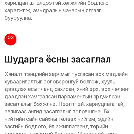
харилцан шүтэлцээтэй хөгжлийн бодлого
хэрэгжүүлж, амьдралын чанарын ялгааг
бууруулна.
03
Шударга ёсны засаглал
Хяналт тэнцлийн зарчмыг тусгасан эрх мэдлийн
хуваарилалтыг боловсронгуй болгож, хууль
дээдлэх ёсыг чанд сахисан, хүний эрх, эрх чөлөөг
дээдлэн хамгаалсан парламентын ардчилсан
засаглалыг бэхжүүлнэ. Нээлттэй, хариуцлагатай,
авлигаас ангид засаглалыг төлөвшүүлнэ. Бүх
нийтийн сайн сайхны төлөөх нийгэм, эдийн
засгийн бодлого, үйл ажиллагаанд төрийн
оролцоог зохистой болгоно. Жендэрийн эрх