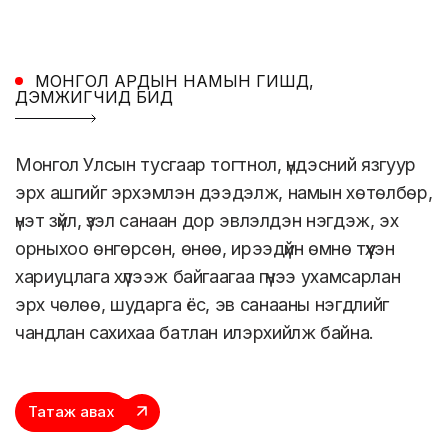
МОНГОЛ АРДЫН НАМЫН ГИШҮҮД,
ДЭМЖИГЧИД БИД
Монгол Улсын тусгаар тогтнол, үндэсний язгуур
эрх ашгийг эрхэмлэн дээдэлж, намын хөтөлбөр,
үнэт зүйл, үзэл санаан дор эвлэлдэн нэгдэж, эх
орныхоо өнгөрсөн, өнөө, ирээдүйн өмнө түүхэн
хариуцлага хүлээж байгаагаа гүнээ ухамсарлан
эрх чөлөө, шударга ёс, эв санааны нэгдлийг
чандлан сахихаа батлан илэрхийлж байна.
Татаж авах