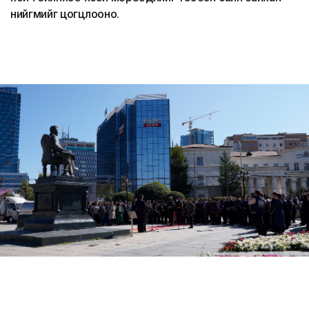
нийгмийг цогцлооно.