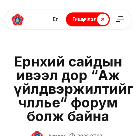
En
Гишүүнчлэл
Гишүүнчлэл
Ерөнхий сайдын
ивээл дор “Аж
үйлдвэржилтийг
чөлөөлье” форум
болж байна