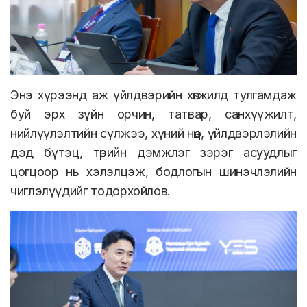
Энэ хүрээнд аж үйлдвэрийн хөгжилд тулгамдаж
буй эрх зүйн орчин, татвар, санхүүжилт,
нийлүүлэлтийн сүлжээ, хүний нөөц, үйлдвэрлэлийн
дэд бүтэц, төрийн дэмжлэг зэрэг асуудлыг
цогцоор нь хэлэлцэж, бодлогын шинэчлэлийн
чиглэлүүдийг тодорхойлов.