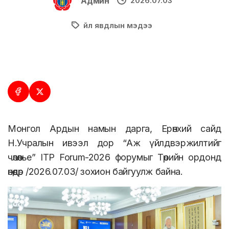
Админ
2026.07.03
Үйл явдлын мэдээ
Монгол Ардын намын дарга, Ерөнхий сайд
Н.Учралын ивээл дор “Аж үйлдвэржилтийг
чөлөөлье” ITP Forum-2026 форумыг Төрийн ордонд
өнөөдөр /2026.07.03/ зохион байгуулж байна.