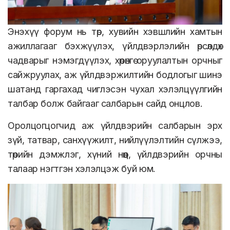
Энэхүү форум нь төр, хувийн хэвшлийн хамтын
ажиллагааг бэхжүүлэх, үйлдвэрлэлийн өрсөлдөх
чадварыг нэмэгдүүлэх, хөрөнгө оруулалтын орчныг
сайжруулах, аж үйлдвэржилтийн бодлогыг шинэ
шатанд гаргахад чиглэсэн чухал хэлэлцүүлгийн
талбар болж байгааг салбарын сайд онцлов.
Оролцогцогчид аж үйлдвэрийн салбарын эрх
зүй, татвар, санхүүжилт, нийлүүлэлтийн сүлжээ,
төрийн дэмжлэг, хүний нөөц, үйлдвэрийн орчны
талаар нэгтгэн хэлэлцэж буй юм.