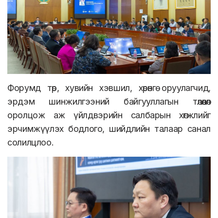
Форумд төр, хувийн хэвшил, хөрөнгө оруулагчид,
эрдэм шинжилгээний байгууллагын төлөөлөл
оролцож аж үйлдвэрийн салбарын хөгжлийг
эрчимжүүлэх бодлого, шийдлийн талаар санал
солилцлоо.