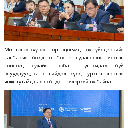
Мөн хэлэлцүүлэгт оролцогчид аж үйлдвэрийн
салбарын бодлого болон судалгааны илтгэл
сонсож, тухайн салбарт тулгамдаж буй
асуудлууд, гарц шийдэл, хүнд суртлыг хэрхэн
чөлөөлөх тухайд санал бодлоо илэрхийлж байна.