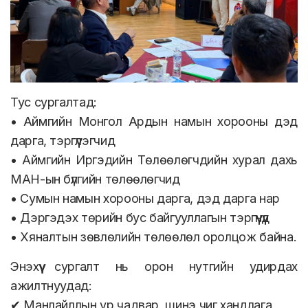
Тус сургалтад:
• Аймгийн Монгол Ардын намын хорооны дэд
дарга, тэргүүлэгчид
• Аймгийн Иргэдийн Төлөөлөгчдийн хурал дахь
МАН-ын бүлгийн төлөөлөгчид
• Сумын намын хорооны дарга, дэд дарга нар
• Дэргэдэх төрийн бус байгууллагын тэргүүнүүд
• Хяналтын зөвлөлийн төлөөлөл оролцож байна.
Энэхүү сургалт нь орон нутгийн удирдах
ажилтнуудад:
✔ Манлайллын ур чадвар, шинэ чиг хандлага