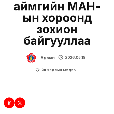
аймгийн МАН-
ын хороонд
зохион
байгууллаа
Админ
2026.05.18
Үйл явдлын мэдээ