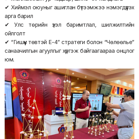
✔ Хиймэл оюуныг ашиглан бүтээмжээ нэмэгдүүлэх
арга барил
✔ Улс төрийн үзэл баримтлал, шилжилтийн
ойлголт
✔ “Гишүүн төвтэй E-4” стратеги болон “Чөлөөлье”
санаачилгын агуулгыг хүргэж байгаагаараа онцлог
юм.