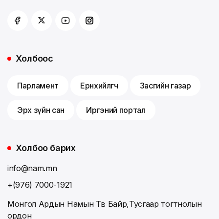
Холбоос
Парламент
Ерөнхийлөгч
Засгийн газар
Эрх зүйн сан
Иргэний портал
Холбоо барих
info@nam.mn
+(976) 7000-1921
Монгол Ардын Намын Төв Байр,Тусгаар тогтнолын
ордон