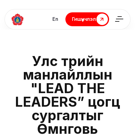
En
Гишүүнчлэл
Гишүүнчлэл
Улс төрийн
манлайллын
"LEAD THE
LEADERS” цогц
сургалтыг
Өмнөговь