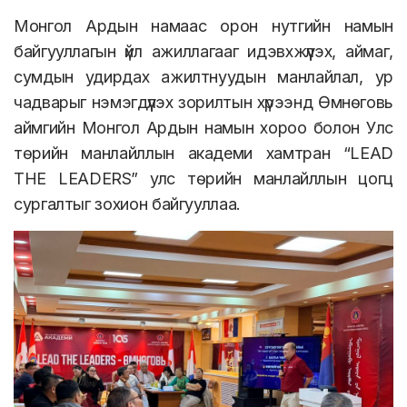
Монгол Ардын намаас орон нутгийн намын
байгууллагын үйл ажиллагааг идэвхжүүлэх, аймаг,
сумдын удирдах ажилтнуудын манлайлал, ур
чадварыг нэмэгдүүлэх зорилтын хүрээнд Өмнөговь
аймгийн Монгол Ардын намын хороо болон Улс
төрийн манлайллын академи хамтран “LEAD
THE LEADERS” улс төрийн манлайллын цогц
сургалтыг зохион байгууллаа.