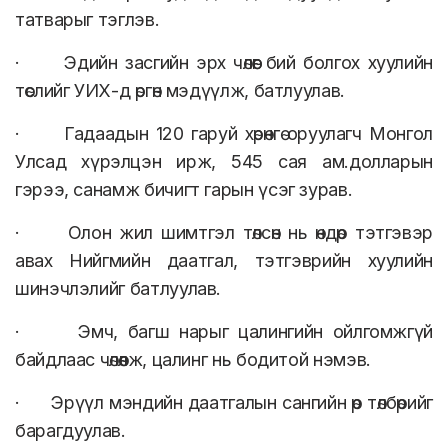
татварыг тэглэв.
· Эдийн засгийн эрх чөлөөг бий болгох хуулийн
төслийг УИХ-д өргөн мэдүүлж, батлуулав.
· Гадаадын 120 гаруй хөрөнгө оруулагч Монгол
Улсад хүрэлцэн ирж, 545 сая ам.долларын
гэрээ, санамж бичигт гарын үсэг зурав.
· Олон жил шимтгэл төлсөн нь өндөр тэтгэвэр
авах Нийгмийн даатгал, тэтгэврийн хуулийн
шинэчлэлийг батлуулав.
· Эмч, багш нарыг цалингийн ойлгомжгүй
байдлаас чөлөөлж, цалинг нь бодитой нэмэв.
· Эрүүл мэндийн даатгалын сангийн өр төлбөрийг
барагдуулав.