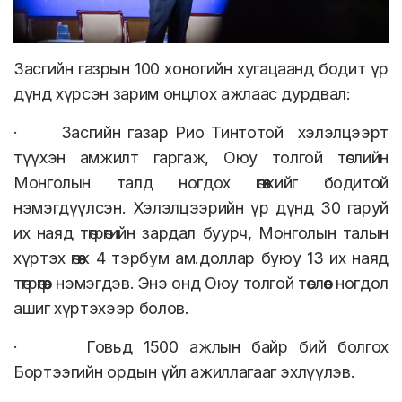
Засгийн газрын 100 хоногийн хугацаанд бодит үр
дүнд хүрсэн зарим онцлох ажлаас дурдвал:
· Засгийн газар Рио Тинтотой хэлэлцээрт
түүхэн амжилт гаргаж, Оюу толгой төслийн
Монголын талд ногдох өгөөжийг бодитой
нэмэгдүүлсэн. Хэлэлцээрийн үр дүнд 30 гаруй
их наяд төгрөгийн зардал буурч, Монголын талын
хүртэх өгөөж 4 тэрбум ам.доллар буюу 13 их наяд
төгрөгөөр нэмэгдэв. Энэ онд Оюу толгой төслөөс ногдол
ашиг хүртэхээр болов.
· Говьд 1500 ажлын байр бий болгох
Бортээгийн ордын үйл ажиллагааг эхлүүлэв.