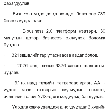
барагдуулав.
· Бизнесээ мэдэгдээд эхэлдэг болсноор 739
бизнес үүдээ нээв.
· E-business 2.0 платформ нэвтэрч, 30
минутын дотор бизнесээ эхлүүлэх боломж
бүрдэв.
· 321 зөвшөөрлийг гар утаснаасаа авдаг болов.
· 2026 онд төлөвлөсөн 9376 хяналт шалгалтыг
цуцлав.
· 3.1 их наяд төгрөгийн татвараас иргэн, ААН-
үүдээ чөлөөлөх татварын хуулиудын нэмэлт,
өөрчлөлтийн төслийг УИХ-д өргөн мэдүүлж, батлуулав.
· Үл хөдлөх хөрөнгө худалдахад ногдуулдаг 2 хувийн