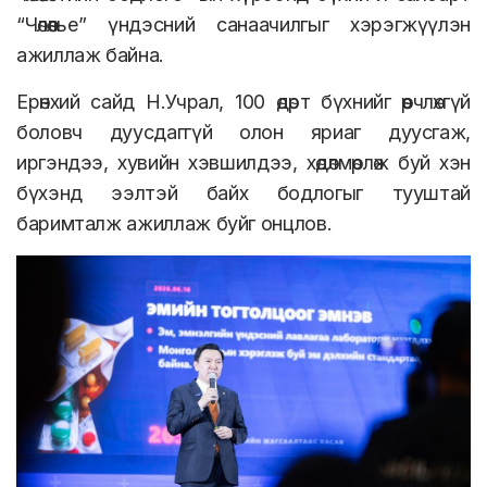
“Чөлөөлье” үндэсний санаачилгыг хэрэгжүүлэн
ажиллаж байна.
Ерөнхий сайд Н.Учрал, 100 өдөрт бүхнийг өөрчлөхгүй
боловч дуусдаггүй олон яриаг дуусгаж,
иргэндээ, хувийн хэвшилдээ, хөдөлмөрлөж буй хэн
бүхэнд ээлтэй байх бодлогыг тууштай
баримталж ажиллаж буйг онцлов.