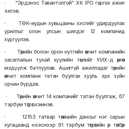
· “Эрдэнэс Тавантолгой” ХК IPO гаргах ажил
эхлэв.
· ТӨК-иудын хувьцааны хэсгийг удирдуулах
урилгыг олон улсын шилдэг 12 компанид
хүргүүлэв.
· Төрийн болон орон нутгийн өмчит компанийн
засаглалын тухай хуулийн төслийг УИХ-д өргөн
мэдүүлж батлуулав. Ашиггүй ажилладаг төрийн
өмчит компани татан буулгах хууль эрх зүйн
орчин бүрдэв.
· Төрийн өмчит 14 компанийг татан буулгаж, 67
тэрбум төгрөг хэмнэв.
· 12153 татвар төлөгчийн дансыг нэг сарын
хугацаанд нээснээр 91 тэрбум төгрөгийн өр төлбөр