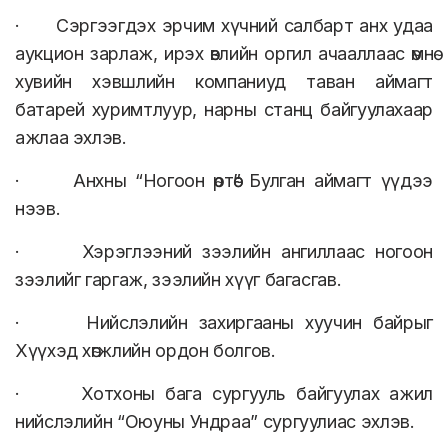
· Сэргээгдэх эрчим хүчний салбарт анх удаа
аукцион зарлаж, ирэх өвлийн оргил ачааллаас өмнө
хувийн хэвшлийн компаниуд таван аймагт
батарей хуримтлуур, нарны станц байгуулахаар
ажлаа эхлэв.
· Анхны “Ногоон өртөө” Булган аймагт үүдээ
нээв.
· Хэрэглээний зээлийн ангиллаас ногоон
зээлийг гаргаж, зээлийн хүүг багасгав.
· Нийслэлийн захиргааны хуучин байрыг
Хүүхэд хөгжлийн ордон болгов.
· Хотхоны бага сургууль байгуулах ажил
нийслэлийн “Оюуны Ундраа” сургуулиас эхлэв.