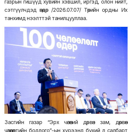
газрын гишүүд хувийн хэвшил, иргэд, олон нийт,
сэтгүүлчдэд өнөөдөр /2026.07.07/ Төрийн ордны Их
танхимд нээлттэй танилцууллаа.
Засгийн газар “Эрх чөлөөний дөрвөн зам, дөрвөн
чөлөөлөлтийн бодлого”-ын хүрээнд бүхий л салбарт