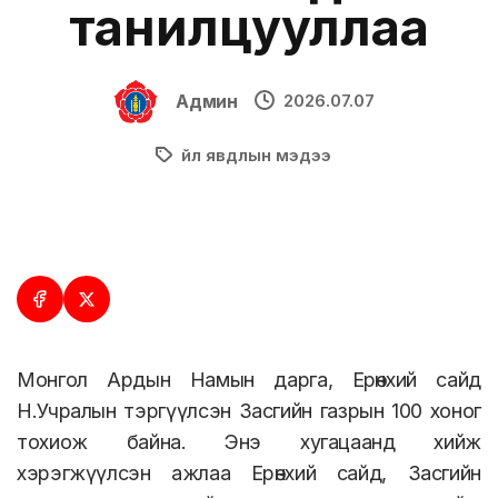
танилцууллаа
Админ
2026.07.07
Үйл явдлын мэдээ
Монгол Ардын Намын дарга, Ерөнхий сайд
Н.Учралын тэргүүлсэн Засгийн газрын 100 хоног
тохиож байна. Энэ хугацаанд хийж
хэрэгжүүлсэн ажлаа Ерөнхий сайд, Засгийн