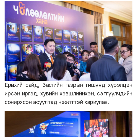
Ерөнхий сайд, Засгийн газрын гишүүд хүрэлцэн
ирсэн иргэд, хувийн хэвшлийнхэн, сэтгүүлчдийн
сонирхсон асуултад нээлттэй хариулав.