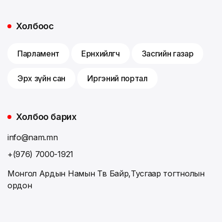
Холбоос
Парламент
Ерөнхийлөгч
Засгийн газар
Эрх зүйн сан
Иргэний портал
Холбоо барих
info@nam.mn
+(976) 7000-1921
Монгол Ардын Намын Төв Байр,Тусгаар тогтнолын
ордон