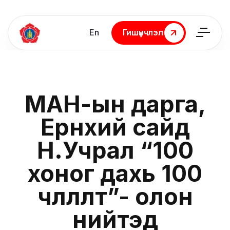
En
Гишүүнчлэл
Гишүүнчлэл
МАН-ын дарга,
Ерөнхий сайд
Н.Учрал “100
хоног дахь 100
чөлөөлөлт”-өө олон
нийтэд