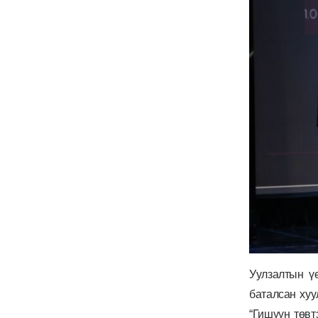
Уулзалтын ү
баталсан хуу
“Гишүүн төвтэ