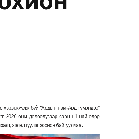
охион
 хэрэгжүүлж буй “Ардын нам-Ард түмэндээ”
эг 2026 оны долоодугаар сарын 1-ний өдөр
алт, хэлэлцүүлэг зохион байгууллаа.