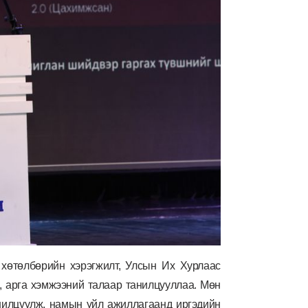
хөтөлбөрийн хэрэгжилт, Улсын Их Хурлаас
л, арга хэмжээний талаар танилцууллаа. Мөн
нилцуулж, намын үйл ажиллагаанд иргэдийн