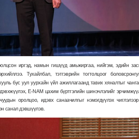
олцсон иргэд, намын гишүүд амьжиргаа, нийгэм, эдийн зас
эрхийллээ. Тухайлбал, тэтгэврийн тогтолцоог боловсрон
хууль бус уул уурхайн үйл ажиллагаанд тавих хяналтыг чанг
дэвхжүүлэх, E-NAM цахим бүртгэлийн шинэчлэлийг эрчимжүүл
чуудын оролцоо, идэвх санаачилгыг нэмэгдүүлэх чиглэлээ
он санал дэвшүүлэв.