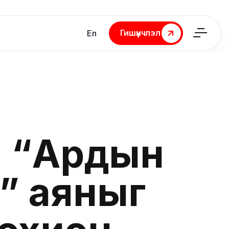
Гишүүнчлэл
En
Гишүүнчлэл
й “Ардын
” аяныг