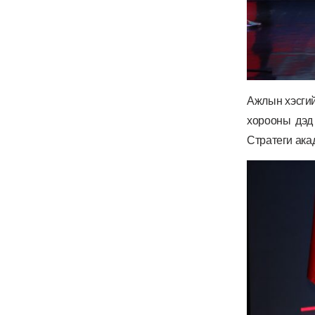
Ажлын хэсгий
хорооны дэд
Стратеги ака