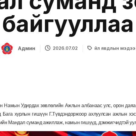
ал суманд з
байгууллаа
Админ
2026.07.02
Үйл явдлын мэдээ
н Намын Удирдах зөвлөлийн Ажлын албанаас улс, орон даяар
д Бага хурлын гишүүн Г.Түвдэндоржоор ахлуулсан ажлын хэс
ийн Мандал суманд ажиллаж, намын гишүүд, дэмжигчидтэй уулз