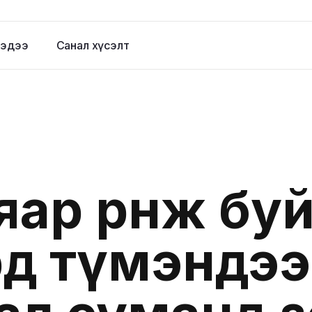
эдээ
Санал хүсэлт
яар өрнөж бу
д түмэндээ