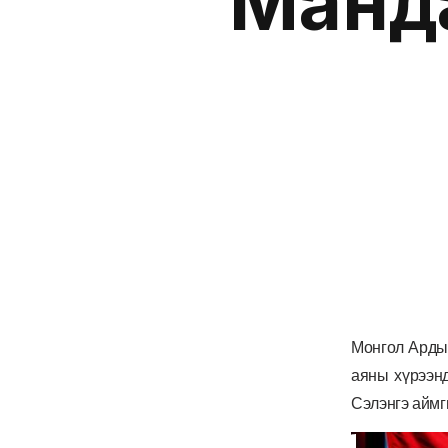
Манд
Монгол Арды
аяны хүрээн
Сэлэнгэ аймг