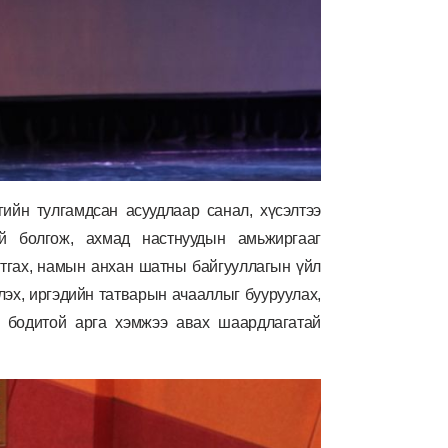
гийн тулгамдсан асуудлаар санал, хүсэлтээ
гуй болгож, ахмад настнуудын амьжиргааг
атгах, намын анхан шатны байгууллагын үйл
эх, иргэдийн татварын ачааллыг бууруулах,
р бодитой арга хэмжээ авах шаардлагатай