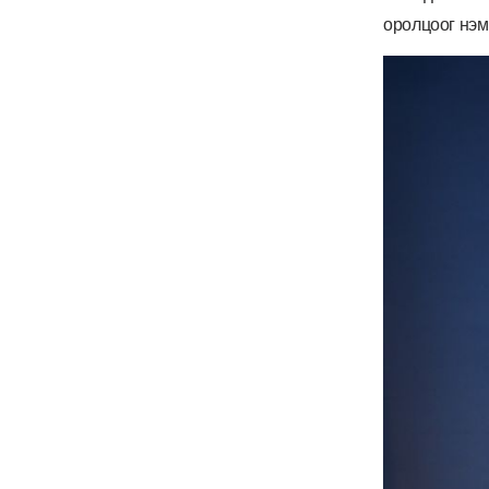
оролцоог нэм