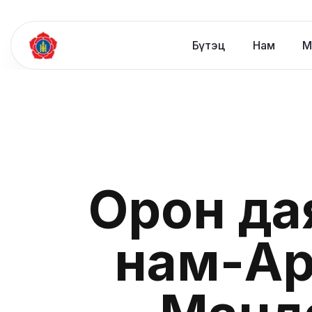
Бүтэц
Нам
М
Орон да
нам-Ар