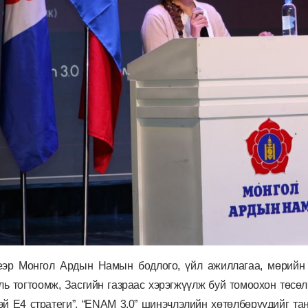
еэр Монгол Ардын Намын бодлого, үйл ажиллагаа, мөрийн 
ль тогтоомж, Засгийн газраас хэрэгжүүлж буй томоохон төсө
й Е4 стратеги”, “
ENAM
3.0” шинэчлэлийн хөтөлбөрүүдийг та