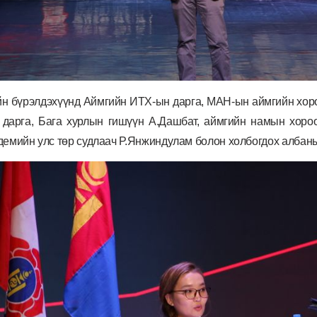
н бүрэлдэхүүнд Аймгийн ИТХ-ын дарга, МАН-ын аймгийн хоро
 дарга, Бага хурлын гишүүн А.Дашбат, аймгийн намын хоро
демийн улс төр судлаач Р.Янжиндулам болон холбогдох албан