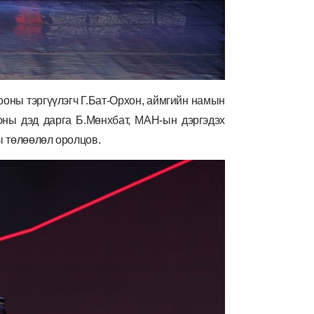
оны тэргүүлэгч Г.Бат-Орхон, аймгийн намын
оны дэд дарга Б.Мөнхбат, МАН-ын дэргэдэх
ы төлөөлөл оролцов.