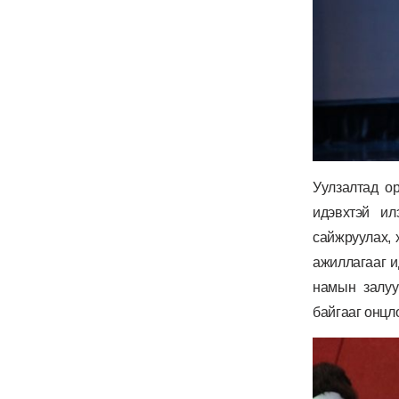
Уулзалтад ор
идэвхтэй ил
сайжруулах, 
ажиллагааг и
намын залуу
байгааг онцл