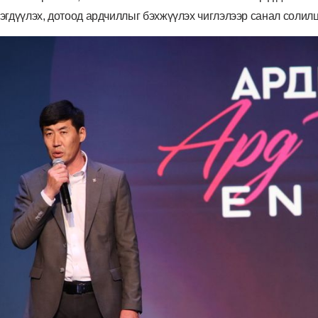
эгдүүлэх, дотоод ардчиллыг бэхжүүлэх чиглэлээр санал солилцо