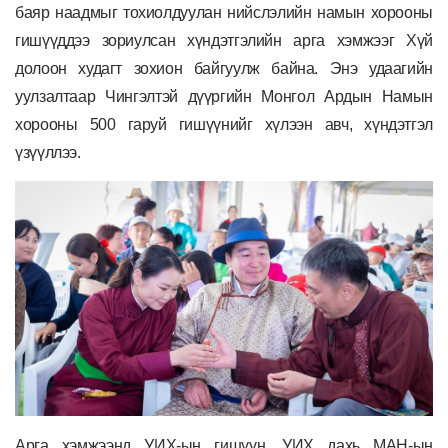
баяр наадмыг тохиолдуулан нийслэлийн намын хорооны
гишүүддээ зориулсан хүндэтгэлийн арга хэмжээг Хүй
долоон худагт зохион байгуулж байна. Энэ удаагийн
уулзалтаар Чингэлтэй дүүргийн Монгол Ардын Намын
хорооны 500 гаруй гишүүнийг хүлээн авч, хүндэтгэл
үзүүллээ.
Арга хэмжээнд УИХ-ын гишүүн, УИХ дахь МАН-ын