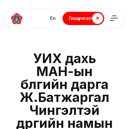
En
Гишүүнчлэл
Гишүүнчлэл
УИХ дахь
МАН-ын
бүлгийн дарга
Ж.Батжаргал
Чингэлтэй
дүүргийн намын