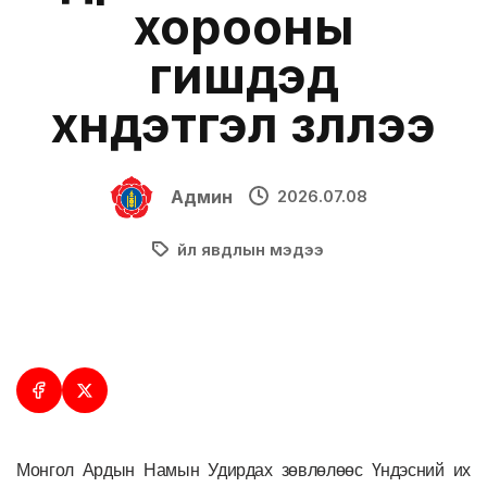
хорооны
гишүүдэд
хүндэтгэл үзүүллээ
Админ
2026.07.08
Үйл явдлын мэдээ
Монгол Ардын Намын Удирдах зөвлөлөөс Үндэсний их