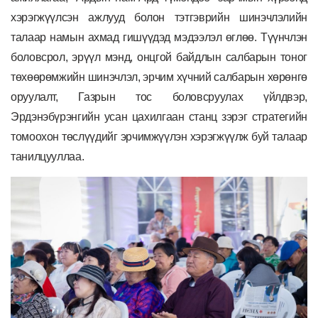
хэрэгжүүлсэн ажлууд болон тэтгэврийн шинэчлэлийн
талаар намын ахмад гишүүдэд мэдээлэл өглөө. Түүнчлэн
боловсрол, эрүүл мэнд, онцгой байдлын салбарын тоног
төхөөрөмжийн шинэчлэл, эрчим хүчний салбарын хөрөнгө
оруулалт, Газрын тос боловсруулах үйлдвэр,
Эрдэнэбүрэнгийн усан цахилгаан станц зэрэг стратегийн
томоохон төслүүдийг эрчимжүүлэн хэрэгжүүлж буй талаар
танилцууллаа.