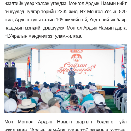
нээлтийн үеэр хэлсэн үгэндээ: Монгол Ардын Намын нийт
гишүүдэд Тулгар төрийн 2235 жил, Их Монгол Улсын 820
жил, Ардын хувьсгалын 105 жилийн ой, Үндэсний их баяр
наадмын мэндийг дэвшүүлж, Монгол Ардын Намын дарга
Н.Учралын мэндчилгээг уламжиллаа.
Мөн Монгол Ардын Намын даргын бодлого, үйл
ажиллагаа, “Ардын нам-Ард түмэндээ” зарчмын хүрээнд