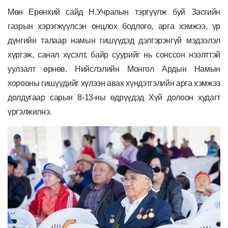
Мөн Ерөнхий сайд Н.Учралын тэргүүлж буй Засгийн
газрын хэрэгжүүлсэн онцлох бодлого, арга хэмжээ, үр
дүнгийн талаар намын гишүүдэд дэлгэрэнгүй мэдээлэл
хүргэж, санал хүсэлт, байр суурийг нь сонссон нээлттэй
уулзалт өрнөв. Нийслэлийн Монгол Ардын Намын
хорооны гишүүдийг хүлээн авах хүндэтгэлийн арга хэмжээ
долдугаар сарын 8-13-ны өдрүүдэд Хүй долоон худагт
үргэлжилнэ.