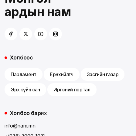
ардын нам
Холбоос
Парламент
Ерөнхийлөгч
Засгийн газар
Эрх зүйн сан
Иргэний портал
Холбоо барих
info@nam.mn
+(976) 7000-1921