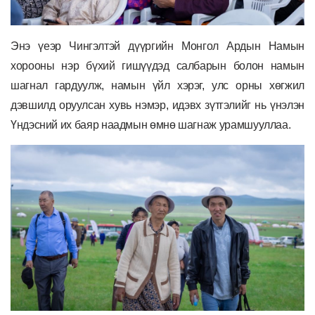
Энэ үеэр Чингэлтэй дүүргийн Монгол Ардын Намын
хорооны нэр бүхий гишүүдэд салбарын болон намын
шагнал гардуулж, намын үйл хэрэг, улс орны хөгжил
дэвшилд оруулсан хувь нэмэр, идэвх зүтгэлийг нь үнэлэн
Үндэсний их баяр наадмын өмнө шагнаж урамшууллаа.