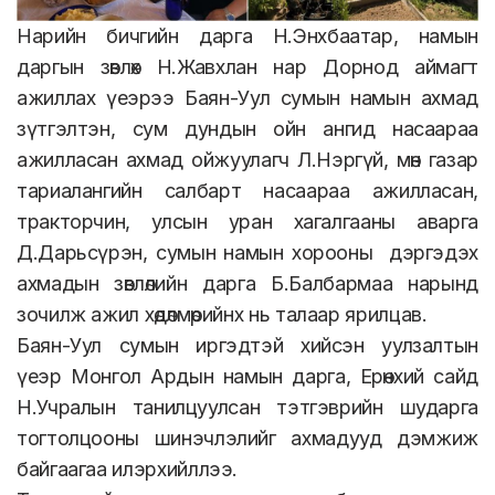
Нарийн бичгийн дарга Н.Энхбаатар, намын
даргын зөвлөх Н.Жавхлан нар Дорнод аймагт
ажиллах үеэрээ Баян-Уул сумын намын ахмад
зүтгэлтэн, сум дундын ойн ангид насаараа
ажилласан ахмад ойжуулагч Л.Нэргүй, мөн газар
тариалангийн салбарт насаараа ажилласан,
тракторчин, улсын уран хагалгааны аварга
Д.Дарьсүрэн, сумын намын хорооны дэргэдэх
ахмадын зөвлөлийн дарга Б.Балбармаа нарынд
зочилж ажил хөдөлмөрийнх нь талаар ярилцав.
Баян-Уул сумын иргэдтэй хийсэн уулзалтын
үеэр Монгол Ардын намын дарга, Ерөнхий сайд
Н.Учралын танилцуулсан тэтгэврийн шударга
тогтолцооны шинэчлэлийг ахмадууд дэмжиж
байгаагаа илэрхийллээ.