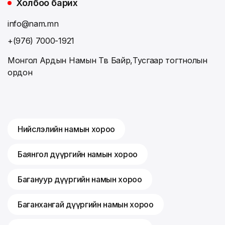
Холбоо барих
info@nam.mn
+(976) 7000-1921
Монгол Ардын Намын Төв Байр,Тусгаар тогтнолын
ордон
Нийслэлийн намын хороо
Баянгол дүүргийн намын хороо
Багануур дүүргийн намын хороо
Баганхангай дүүргийн намын хороо