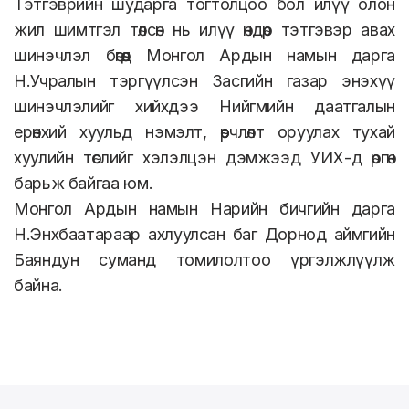
Тэтгэврийн шударга тогтолцоо бол илүү олон
жил шимтгэл төлсөн нь илүү өндөр тэтгэвэр авах
шинэчлэл бөгөөд Монгол Ардын намын дарга
Н.Учралын тэргүүлсэн Засгийн газар энэхүү
шинэчлэлийг хийхдээ Нийгмийн даатгалын
ерөнхий хуульд нэмэлт, өөрчлөлт оруулах тухай
хуулийн төслийг хэлэлцэн дэмжээд УИХ-д өргөн
барьж байгаа юм.
Монгол Ардын намын Нарийн бичгийн дарга
Н.Энхбаатараар ахлуулсан баг Дорнод аймгийн
Баяндун суманд томилолтоо үргэлжлүүлж
байна.