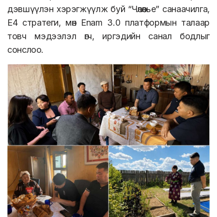
дэвшүүлэн хэрэгжүүлж буй “Чөлөөлье” санаачилга,
E4 стратеги, мөн Enam 3.0 платформын талаар
товч мэдээлэл өгч, иргэдийн санал бодлыг
сонслоо.