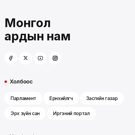
Монгол
ардын нам
Холбоос
Парламент
Ерөнхийлөгч
Засгийн газар
Эрх зүйн сан
Иргэний портал