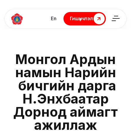
En
Гишүүнчлэл
Гишүүнчлэл
Монгол Ардын
намын Нарийн
бичгийн дарга
Н.Энхбаатар
Дорнод аймагт
ажиллаж