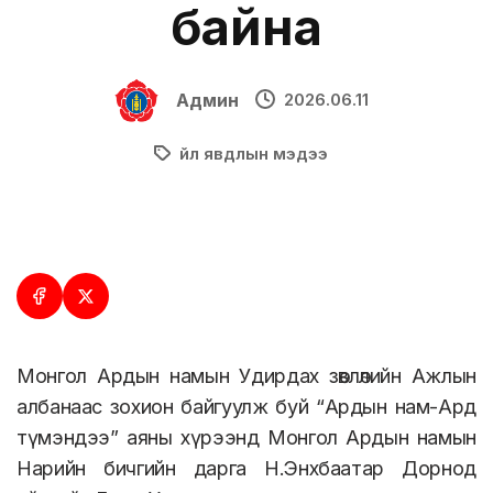
байна
Админ
2026.06.11
Үйл явдлын мэдээ
Монгол Ардын намын Удирдах зөвлөлийн Ажлын
албанаас зохион байгуулж буй “Ардын нам-Ард
түмэндээ” аяны хүрээнд Монгол Ардын намын
Нарийн бичгийн дарга Н.Энхбаатар Дорнод