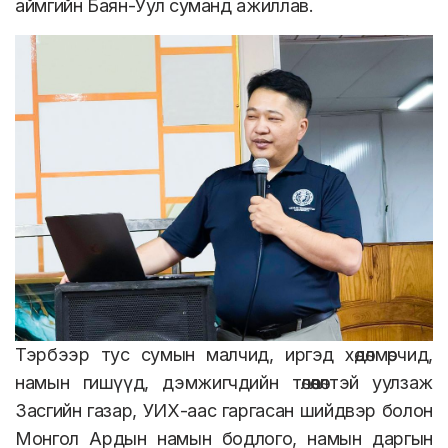
аймгийн Баян-Уул суманд ажиллав.
Тэрбээр тус сумын малчид, иргэд хөдөлмөрчид,
намын гишүүд, дэмжигчдийн төлөөлөлтэй уулзаж
Засгийн газар, УИХ-аас гаргасан шийдвэр болон
Монгол Ардын намын бодлого, намын даргын