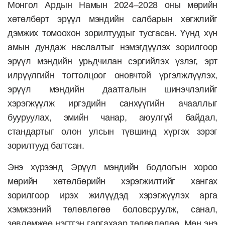
Монгол Ардын Намын 2024–2028 оны мөрийн
хөтөлбөрт эрүүл мэндийн салбарын хөгжлийг
дэмжих томоохон зорилтуудыг тусгасан. Үүнд хүн
амын дундаж наслалтыг нэмэгдүүлэх зорилгоор
эрүүл мэндийн урьдчилан сэргийлэх үзлэг, эрт
илрүүлгийн тогтолцоог оновчтой үргэлжлүүлэх,
эрүүл мэндийн даатгалын шинэчлэлийг
хэрэгжүүлж иргэдийн санхүүгийн ачааллыг
бууруулах, эмийн чанар, аюулгүй байдал,
стандартыг олон улсын түвшинд хүргэх зэрэг
зорилтууд багтсан.
Энэ хүрээнд Эрүүл мэндийн бодлогын хороо
мөрийн хөтөлбөрийн хэрэгжилтийг хангах
зорилгоор ирэх жилүүдэд хэрэгжүүлэх арга
хэмжээний төлөвлөгөө боловсруулж, санал,
зөвлөмжөө нэгтгэн гаргахаар төлөвлөлөө. Мөн энэ