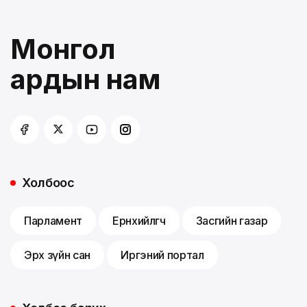
Монгол
ардын нам
Холбоос
Парламент
Ерөнхийлөгч
Засгийн газар
Эрх зүйн сан
Иргэний портал