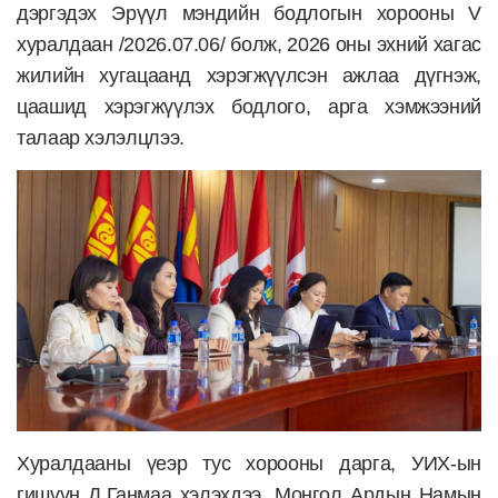
дэргэдэх Эрүүл мэндийн бодлогын хорооны V
хуралдаан /2026.07.06/ болж, 2026 оны эхний хагас
жилийн хугацаанд хэрэгжүүлсэн ажлаа дүгнэж,
цаашид хэрэгжүүлэх бодлого, арга хэмжээний
талаар хэлэлцлээ.
Хуралдааны үеэр тус хорооны дарга, УИХ-ын
гишүүн Д.Ганмаа хэлэхдээ, Монгол Ардын Намын