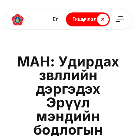
En
Гишүүнчлэл
Гишүүнчлэл
МАН: Удирдах
зөвлөлийн
дэргэдэх
Эрүүл
мэндийн
бодлогын