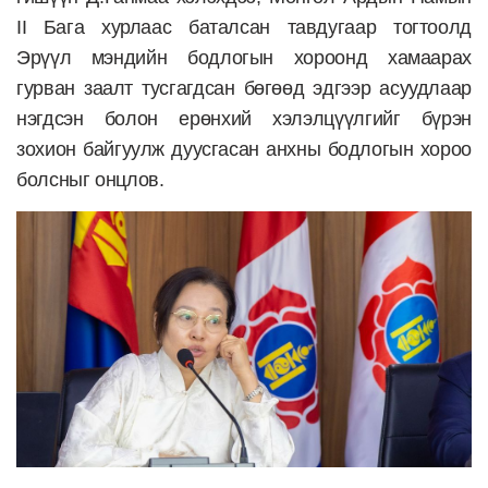
II Бага хурлаас баталсан тавдугаар тогтоолд
Эрүүл мэндийн бодлогын хороонд хамаарах
гурван заалт тусгагдсан бөгөөд эдгээр асуудлаар
нэгдсэн болон ерөнхий хэлэлцүүлгийг бүрэн
зохион байгуулж дуусгасан анхны бодлогын хороо
болсныг онцлов.