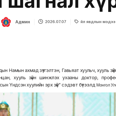
 шагнал хү
Админ
2026.07.07
Үйл явдлын мэдээ
ын Намын ахмад зүтгэлтэн, Гавьяат хуульч, хууль з
нцан, хууль зүйн шинжлэх ухааны доктор, профе
сын Үндсэн хуулийн эрх зүй” сэдэвт бүтээлд
Монгол У