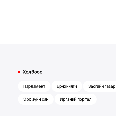
Холбоос
Парламент
Ерөнхийлөгч
Засгийн газар
Эрх зүйн сан
Иргэний портал