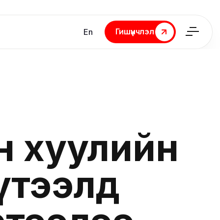
Гишүүнчлэл
En
Гишүүнчлэл
н хуулийн
үтээлд