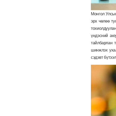
Монгол Улсын
эрх чөлөө ту
тохиолдуулан
үндэсний аюу
тайлбарлан т
шинжлэх уха
сэдэвт бүтээ