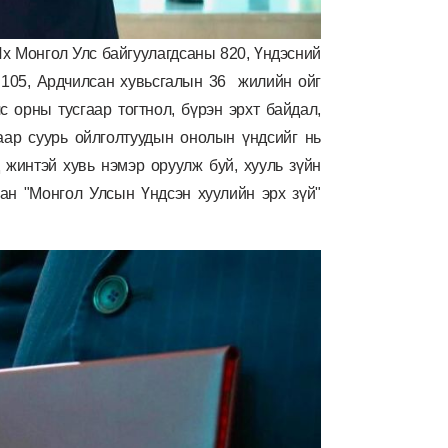
Их Монгол Улс байгуулагдсаны 820, Үндэсний
 105, Ардчилсан хувьсгалын 36
жилийн ойг
 орны тусгаар тогтнол, бүрэн эрхт байдал,
лаар суурь ойлголтуудын онолын үндсийг нь
д жинтэй хувь нэмэр оруулж буй, хууль зүйн
ан "Монгол Улсын Үндсэн хуулийн эрх зүй"