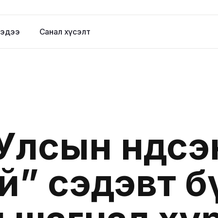
эдээ
Санал хүсэлт
Улсын Үндсэ
үй” сэдэвт б