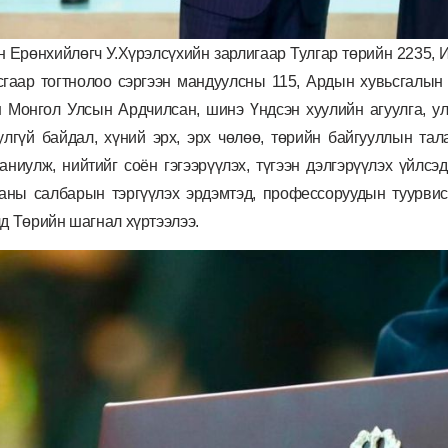
 Ерөнхийлөгч У.Хүрэлсүхийн зарлигаар Тулгар төрийн 2235, 
сгаар тогтнолоо сэргээн мандуулсны 115, Ардын хувьсгалын
 Монгол Улсын Ардчилсан, шинэ Үндсэн хуулийн агуулга, улс
лгүй байдал, хүний эрх, эрх чөлөө, төрийн байгууллын та
аниулж, нийтийг соён гэгээрүүлэх, түгээн дэлгэрүүлэх үйлсэ
аны салбарын тэргүүлэх эрдэмтэд, профессоруудын туурвис
лд Төрийн шагнал хүртээлээ.