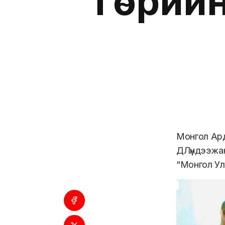
Төрийн
Монгол Ард
ДЛүндээжа
“Монгол Ул