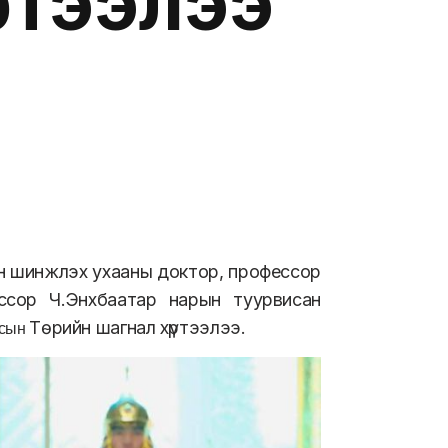
ртээлээ
үйн шинжлэх ухааны доктор, профессор
ссор Ч.Энхбаатар нарын туурвисан
Төрийн шагнал хүртээлээ.
лсын