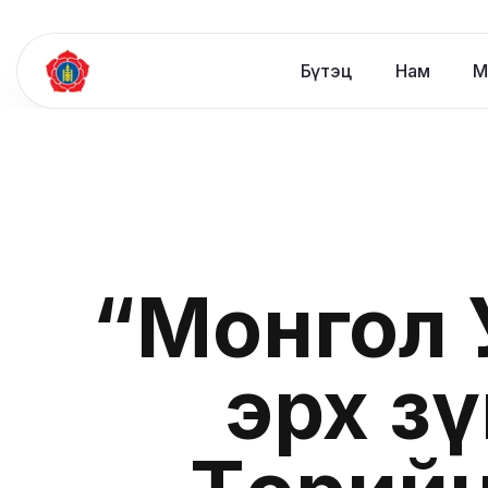
Бүтэц
Нам
М
“Монгол 
эрх з