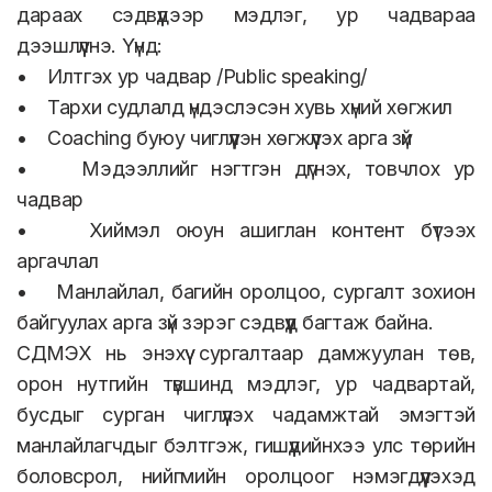
дараах сэдвүүдээр мэдлэг, ур чадвараа
дээшлүүлнэ. Үүнд:
• Илтгэх ур чадвар /Public speaking/
• Тархи судлалд үндэслэсэн хувь хүний хөгжил
• Coaching буюу чиглүүлэн хөгжүүлэх арга зүй
• Мэдээллийг нэгтгэн дүгнэх, товчлох ур
чадвар
• Хиймэл оюун ашиглан контент бүтээх
аргачлал
• Манлайлал, багийн оролцоо, сургалт зохион
байгуулах арга зүй зэрэг сэдвүүд багтаж байна.
СДМЭХ нь энэхүү сургалтаар дамжуулан төв,
орон нутгийн түвшинд мэдлэг, ур чадвартай,
бусдыг сурган чиглүүлэх чадамжтай эмэгтэй
манлайлагчдыг бэлтгэж, гишүүдийнхээ улс төрийн
боловсрол, нийгмийн оролцоог нэмэгдүүлэхэд