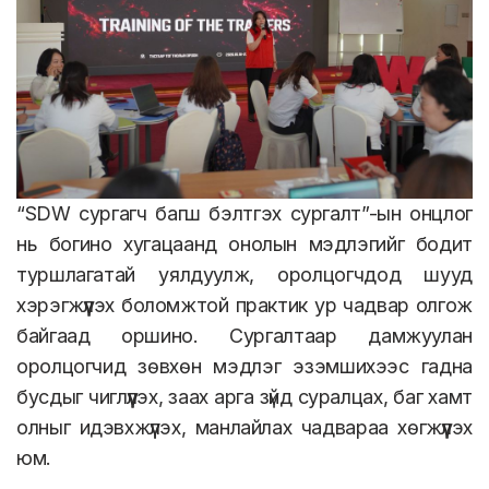
“SDW сургагч багш бэлтгэх сургалт”-ын онцлог
нь богино хугацаанд онолын мэдлэгийг бодит
туршлагатай уялдуулж, оролцогчдод шууд
хэрэгжүүлэх боломжтой практик ур чадвар олгож
байгаад оршино. Сургалтаар дамжуулан
оролцогчид зөвхөн мэдлэг эзэмшихээс гадна
бусдыг чиглүүлэх, заах арга зүйд суралцах, баг хамт
олныг идэвхжүүлэх, манлайлах чадвараа хөгжүүлэх
юм.