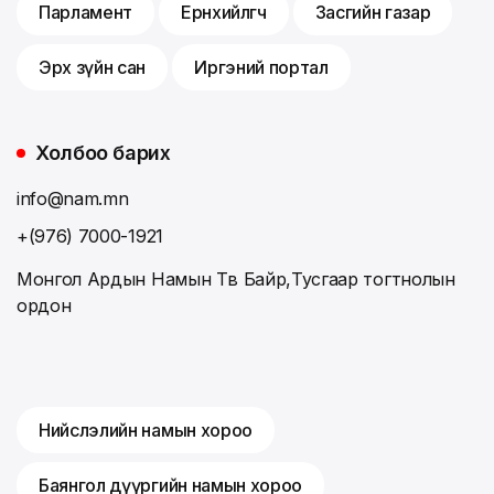
Парламент
Ерөнхийлөгч
Засгийн газар
Эрх зүйн сан
Иргэний портал
Холбоо барих
info@nam.mn
+(976) 7000-1921
Монгол Ардын Намын Төв Байр,Тусгаар тогтнолын
ордон
Нийслэлийн намын хороо
Баянгол дүүргийн намын хороо