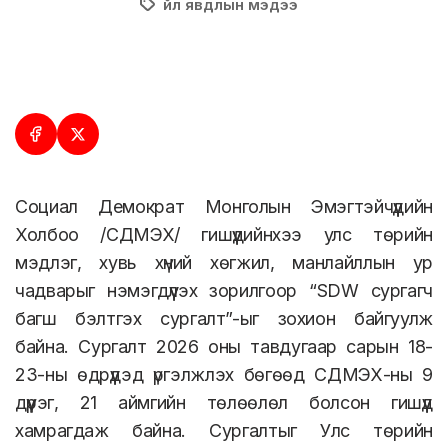
Үйл явдлын мэдээ
Социал Демократ Монголын Эмэгтэйчүүдийн
Холбоо /СДМЭХ/ гишүүдийнхээ улс төрийн
мэдлэг, хувь хүний хөгжил, манлайллын ур
чадварыг нэмэгдүүлэх зорилгоор “SDW сургагч
багш бэлтгэх сургалт”-ыг зохион байгуулж
байна. Сургалт 2026 оны тавдугаар сарын 18-
23-ны өдрүүдэд үргэлжлэх бөгөөд СДМЭХ-ны 9
дүүрэг, 21 аймгийн төлөөлөл болсон гишүүд
хамрагдаж байна. Сургалтыг Улс төрийн