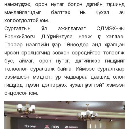
нэмэгдүүлэх, орон нутаг болон дүүргийн түвшинд
манлайлагчдыг бэлтгэх нь чухал ач
холбогдолтой юм.
Сургалтын үйл ажиллагааг СДМЭХ-ны
Ерөнхийлөгч Д.Үүрийнтуяа нээж үг хэллээ.
Тэрээр нээлтийн үеэр “Өнөөдөр энд хүрэлцэн
ирсэн оролцогчид зөвхөн өөрсдийгөө төлөөлж
бус, аймаг, орон нутаг, дүүргийнхээ гишүүдийг
төлөөлөн суралцаж байна. Иймээс сургалтаар
эзэмшсэн мэдлэг, ур чадвараа цаашид олон
гишүүдэд түгээн дэлгэрүүлэх чухал үүрэгтэй” хэмээн
онцолсон юм.