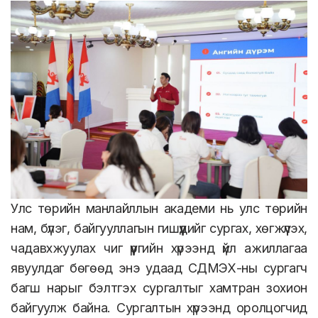
Улс төрийн манлайллын академи нь улс төрийн
нам, бүлэг, байгууллагын гишүүдийг сургах, хөгжүүлэх,
чадавхжуулах чиг үүргийн хүрээнд үйл ажиллагаа
явуулдаг бөгөөд энэ удаад СДМЭХ-ны сургагч
багш нарыг бэлтгэх сургалтыг хамтран зохион
байгуулж байна. Сургалтын хүрээнд оролцогчид