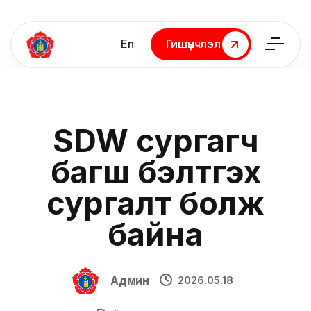
En
Гишүүнчлэл
Гишүүнчлэл
SDW сургагч
багш бэлтгэх
сургалт болж
байна
Админ
2026.05.18