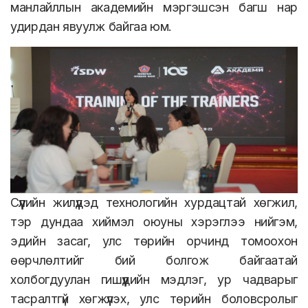
манлайллын академийн мэргэшсэн багш нар
удирдан явуулж байгаа юм.
Сүүлийн жилүүдэд технологийн хурдацтай хөгжил,
тэр дундаа хиймэл оюуны хэрэглээ нийгэм,
эдийн засаг, улс төрийн орчинд томоохон
өөрчлөлтийг бий болгож байгаатай
холбогдуулан гишүүдийн мэдлэг, ур чадварыг
тасралтгүй хөгжүүлэх, улс төрийн боловсролыг