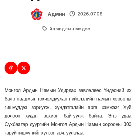
Админ
2026.07.08
Үйл явдлын мэдээ
Монгол Ардын Намын Удирдах зөвлөлөөс Үндэсний их
баяр наадмыг тохиолдуулан нийслэлийн намын хорооны
гишүүддээ зориулж, хүндэтгэлийн арга хэмжээг Хүй
долоон худагт зохион байгуулж байна. Энэ удаа
Сүхбаатар дүүргийн Монгол Ардын Намын хорооны 300
гаруй гишүүнийг хүлээн авч, уулзлаа.