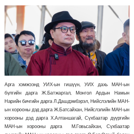
Арга хэмжээнд УИХ-ын гишүүн, УИХ дахь МАН-ын
бүлгийн дарга Ж.Батжаргал, Монгол Ардын Намын
Нарийн бичгийн дарга Л.Дашдэмбэрэл,
Нийслэлийн МАН-
ын хорооны дэд дарга Ж.Батсайхан, Нийслэлийн МАН-ын
хорооны дэд дарга Х.Алтаншагай, Сүхбаатар дүүргийн
МАН-ын хорооны дарга М.Говьсайхан,
С
үхбаатар