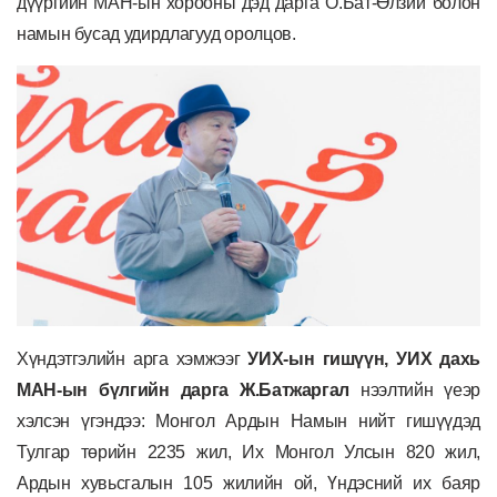
дүүргийн МАН-ын хорооны дэд дарга О.Бат-Өлзий
болон
намын бусад удирдлагууд оролцов.
Хүндэтгэлийн арга хэмжээг
УИХ-ын гишүүн,
УИХ дахь
МАН-ын бүлгийн дарга Ж.Батжаргал
нээлтийн үеэр
хэлсэн үгэндээ: Монгол Ардын Намын нийт гишүүдэд
Тулгар төрийн 2235 жил, Их Монгол Улсын 820 жил,
Ардын хувьсгалын 105 жилийн ой, Үндэсний их баяр