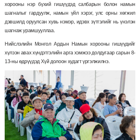
хорооны нэр бүхий гишүүдэд салбарын болон намын
шагналыг гардуулж, намын үйл хэрэг, улс орны хөгжил
дэвшилд оруулсан хувь нэмэр, идэвх зүтгэлийг нь үнэлэн
шагнаж урамшууллаа.
Нийслэлийн Монгол Ардын Намын хорооны гишүүдийг
хүлээн авах хүндэтгэлийн арга хэмжээ долдугаар сарын 8-
13-ны өдрүүдэд Хүй долоон худагт үргэлжилнэ.