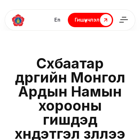
En
Гишүүнчлэл
Гишүүнчлэл
Сүхбаатар
дүүргийн Монгол
Ардын Намын
хорооны
гишүүдэд
хүндэтгэл үзүүллээ