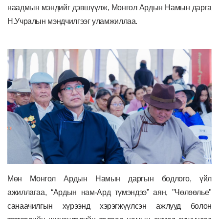
наадмын мэндийг дэвшүүлж, Монгол Ардын Намын дарга
Н.Учралын мэндчилгээг уламжиллаа.
Мөн Монгол Ардын Намын даргын бодлого, үйл
ажиллагаа, “Ардын нам-Ард түмэндээ” аян, "Чөлөөлье"
санаачилгын хүрээнд хэрэгжүүлсэн ажлууд болон