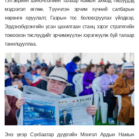
тэтгэврийн шинэчлэлийн талаар намын ахмад гишүүдэд
мэдээлэл өглөө. Түүнчлэн эрчим хүчний салбарын
хөрөнгө оруулалт, Газрын тос боловсруулах үйлдвэр,
Эрдэнэбүрэнгийн усан цахилгаан станц зэрэг стратегийн
томоохон төслүүдийг эрчимжүүлэн хэрэгжүүлж буй талаар
танилцууллаа.
Энэ үеэр Сүхбаатар дүүргийн Монгол Ардын Намын