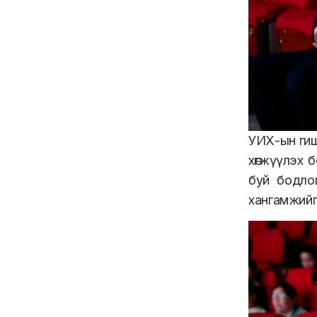
УИХ-ын гиш
хөгжүүлэх 
буй бодлог
хангамжийг