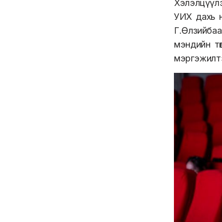
Хэлэлцүүлэ
УИХ дахь 
Г.Өлзийба
мэндийн тө
мэргэжилтэ