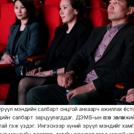
рүүл мэндийн салбарт онцгой анхаарч ажиллах ёсто
ийн салбарт зарцуулагддаг. ДЭМБ-ын өгсөн зөвлөмжи
ай гэж үздэг. Ингэснээр хүний эрүүл мэндийг хам