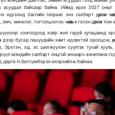
үүл мэндийн даатгал, эмийн асуудал гээд манай ул
х асуудал байсаар байна. Иймд ирэх 2027 оныг
нэ хүрээнд Засгийн газраас энэ салбарт дөрвөн чөл
, эмч, эмнэлэг, тогтолцоогоо чөлөөлье гэсэн дөрвөн то
шүүнээр сонгогдоод хоёр жил гаруй хугацаанд эр
сөл дээр бусад гишүүдийн хамт идэвхтэй оролцож, өр
, Эрхтэн, эд, эс шилжүүлэн суулгах тухай хууль, м
рүүл мэндийн салбарт онцгой анхаарч ажиллана гэ
д дарга Н.Батсүмбэрэл илэрхийлж байлаа.