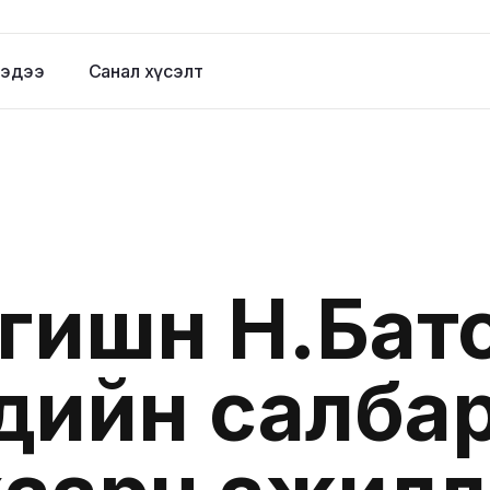
эдээ
Санал хүсэлт
ишүүн Н.Бат
ндийн салба