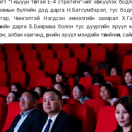
гт “Гишүүн төвтэй Е-4 стратеги”-ийг хөгжүүлэх бод
намын бүлгийн дэд дарга Н.Батсүмбэрэл, тус бодл
атар, Чингэлтэй Нэгдсэн эмнэлгийн захирал Х.Г
вийн дарга Б.Баярмаа болон тус дүүргийн эрүүл 
н, албан хаагчид, өрхийн эрүүл мэндийн төвийнхөн, 