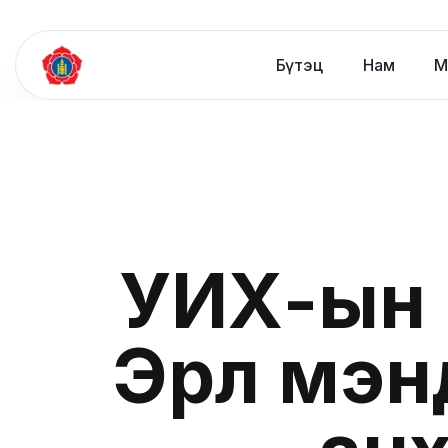
Бүтэц
Нам
М
УИХ-ын г
Эрүүл мэ