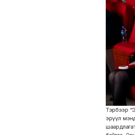
Тэрбээр “Э
эрүүл мэнд
шаардлагат