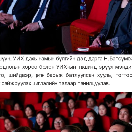
үүн, УИХ дахь намын бүлгийн дэд дарга Н.Батсүмбэр
бодлогын хороо болон УИХ-ын төвшинд эрүүл мэнд
о, шийдвэр, өргөн барьж батлуулсан хууль, тогт
 сайжруулах чиглэлийн талаар танилцуулав.