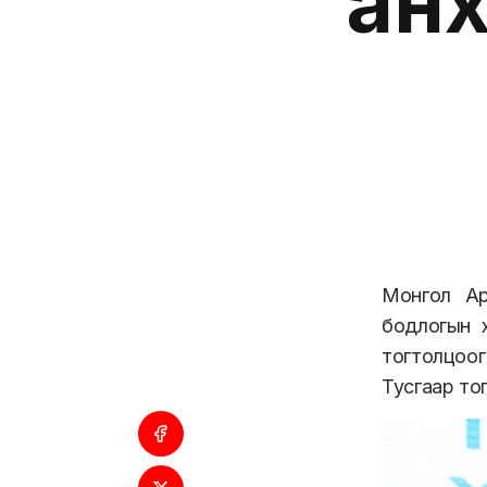
ан
Монгол Ар
бодлогын 
тогтолцоо
Тусгаар тог