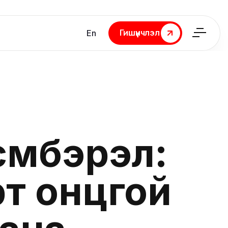
Гишүүнчлэл
En
Гишүүнчлэл
сүмбэрэл:
рт онцгой