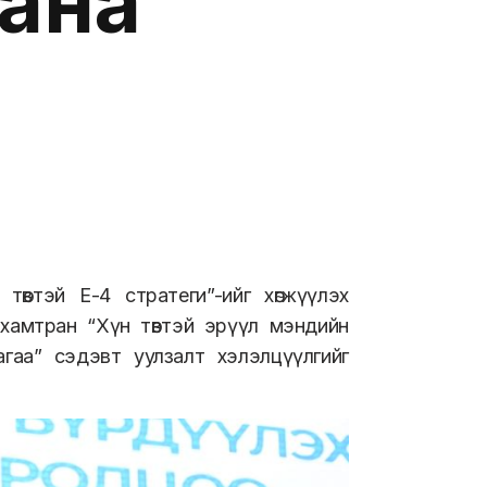
ана
өвтэй Е-4 стратеги”-ийг хөгжүүлэх
хамтран “Хүн төвтэй эрүүл мэндийн
гаа” сэдэвт уулзалт хэлэлцүүлгийг