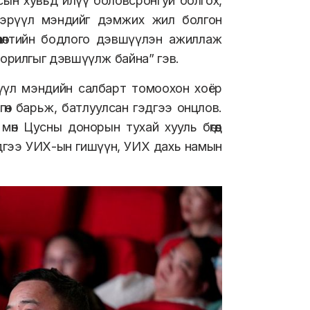
сын хувьд илүү боловсронгуй болгох,
 эрүүл мэндийг дэмжих жил болгон
өөлөлтийн бодлого дэвшүүлэн ажиллаж
м зорилгыг дэвшүүлж байна” гэв.
үүл мэндийн салбарт томоохон хоёр
гөн барьж, батлуулсан гэдгээ онцлов.
өн Цусны донорын тухай хууль бөгөөд
дгээ УИХ-ын гишүүн, УИХ дахь намын