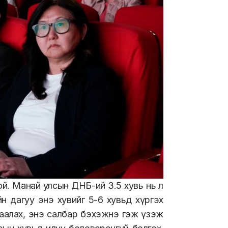
й. Манай улсын ДНБ-ий 3.5 хувь нь л
йн дагуу энэ хувийг 5-6 хувьд хүргэх
гаалах, энэ салбар бэхэжнэ гэж үзэж