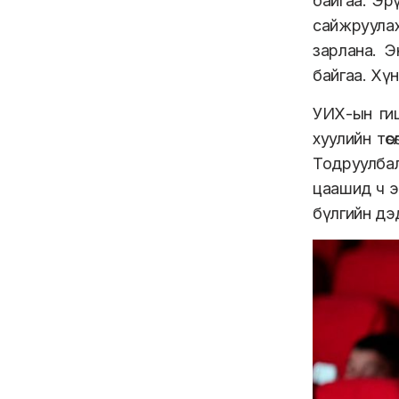
байгаа. Эр
сайжруула
зарлана. Э
байгаа. Хүн
УИХ-ын ги
хуулийн тө
Тодруулбал
цаашид ч э
бүлгийн дэ