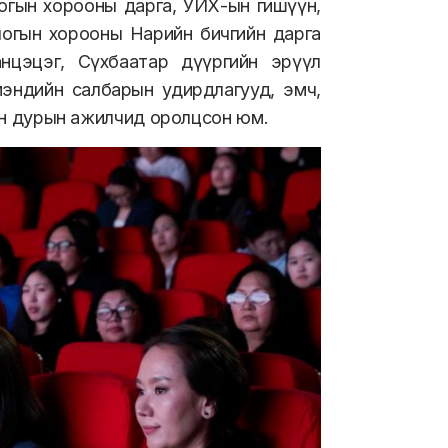
логын хорооны дарга, УИХ-ын гишүүн,
огын хорооны Нарийн бичгийн дарга
анцэцэг, Сүхбаатар дүүргийн эрүүл
мэндийн салбарын удирдлагууд, эмч,
сайн дурын ажилчид оролцсон юм.