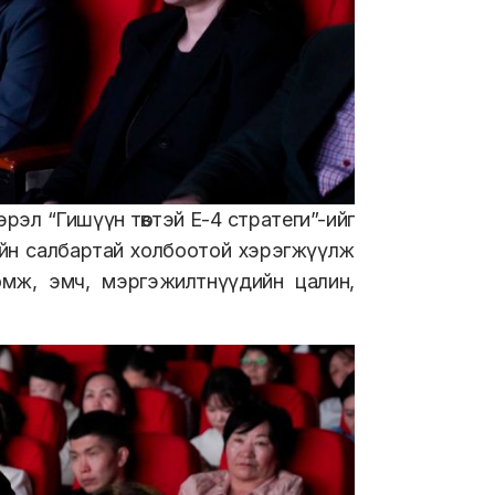
эл “Гишүүн төвтэй Е-4 стратеги”-ийг
ийн салбартай холбоотой хэрэгжүүлж
оомж, эмч, мэргэжилтнүүдийн цалин,