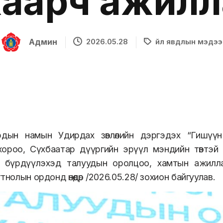
хаарч ажилл
Админ
2026.05.28
Үйл явдлын мэдээ
дын намын Удирдах зөвлөлийн дэргэдэх “Гишүүн т
хороо, Сүхбаатар дүүргийн эрүүл мэндийн төвтэй 
г бүрдүүлэхэд талуудын оролцоо, хамтын ажилла
тнолын ордонд өнөөдөр /2026.05.28/ зохион байгуулав.