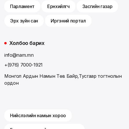
Парламент
Ерөнхийлөгч
Засгийн газар
Эрх зүйн сан
Иргэний портал
Холбоо барих
info@nam.mn
+(976) 7000-1921
Монгол Ардын Намын Төв Байр,Тусгаар тогтнолын
ордон
Нийслэлийн намын хороо