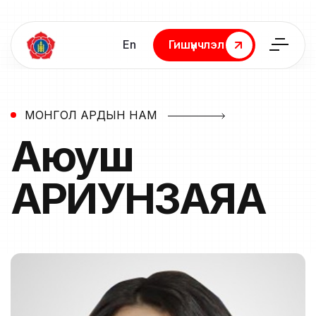
En
Гишүүнчлэл
Гишүүнчлэл
МОНГОЛ АРДЫН НАМ
Аюуш
АРИУНЗАЯА