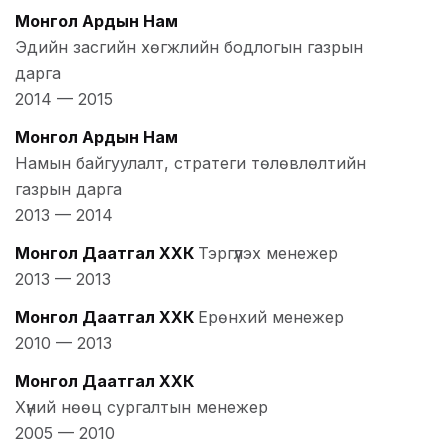
Монгол Ардын Нам
Эдийн засгийн хөгжлийн бодлогын газрын
дарга
2014
—
2015
Монгол Ардын Нам
Намын байгуулалт, стратеги төлөвлөлтийн
газрын дарга
2013
—
2014
Монгол Даатгал ХХК
Тэргүүлэх менежер
2013
—
2013
Монгол Даатгал ХХК
Ерөнхий менежер
2010
—
2013
Монгол Даатгал ХХК
Хүний нөөц сургалтын менежер
2005
—
2010