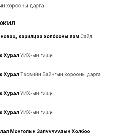
ын хорооны дарга
эжил
нновац, харилцаа холбооны яам
Сайд
х Хурал
УИХ-ын гишүүн
х Хурал
Төсвийн Байнгын хорооны дарга
х Хурал
УИХ-ын гишүүн
х Хурал
УИХ-ын гишүүн
лал Монголын Залуучуудын Холбоо