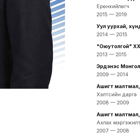
Ерөнхийлөгч
2015
—
2019
Уул уурхай, хү
2014
—
2015
"Оюутолгой" Х
2013
—
2015
Эрдэнэс Монго
2009
—
2014
Ашигт малтмал,
Хэлтсийн дарга
2008
—
2009
Ашигт малтмал,
Ахлах мэргэжил
2007
—
2008