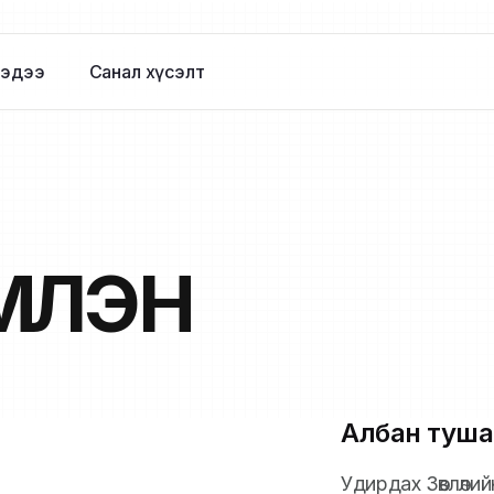
эдээ
Санал хүсэлт
ҮҮЛЭН
Албан туша
Удирдах Зөвлөли