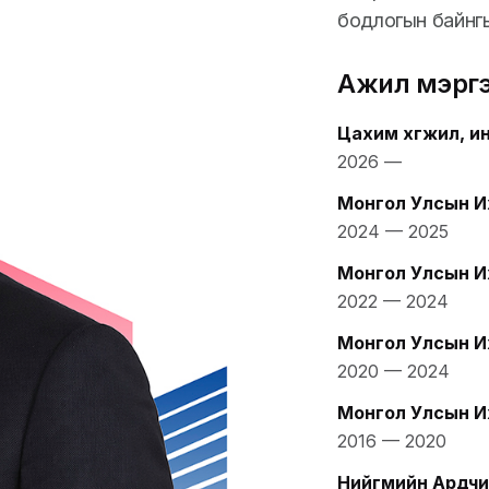
бодлогын байнг
Ажил мэрг
Цахим хөгжил, и
2026
—
Монгол Улсын И
2024
—
2025
Монгол Улсын И
2022
—
2024
Монгол Улсын И
2020
—
2024
Монгол Улсын И
2016
—
2020
Нийгмийн Ардчи