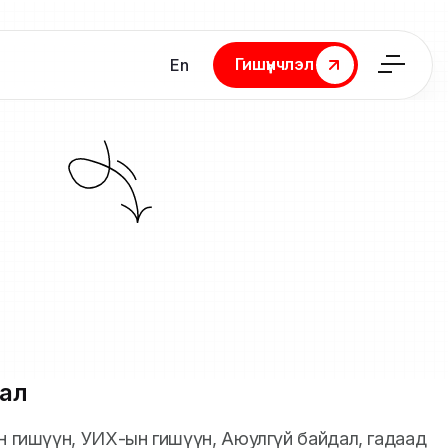
Гишүүнчлэл
En
Гишүүнчлэл
ал
йн гишүүн, УИХ-ын гишүүн, Аюулгүй байдал, гадаад