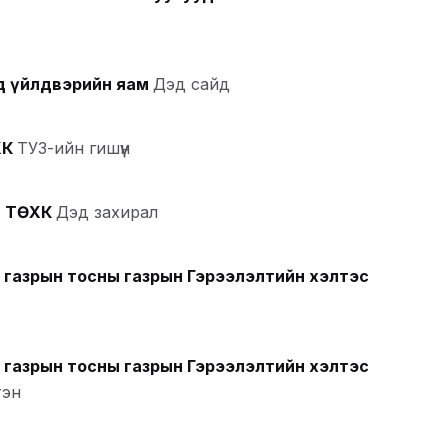
нд үйлдвэрийн яам
Дэд сайд
ХК
ТУЗ-ийн гишүүн
л ТӨХК
Дэд захирал
 газрын тосны газрын Гэрээлэлтийн хэлтэс
 газрын тосны газрын Гэрээлэлтийн хэлтэс
тэн