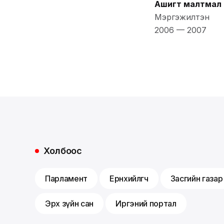
Ашигт малтмал 
Мэргэжилтэн
2006
—
2007
Холбоос
Парламент
Ерөнхийлөгч
Засгийн газар
Эрх зүйн сан
Иргэний портал