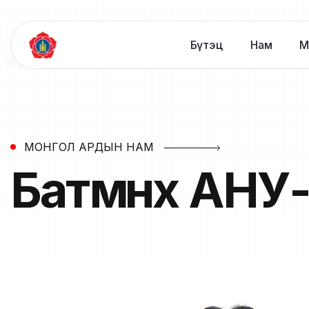
Бүтэц
Нам
М
МОНГОЛ АРДЫН НАМ
Батмөнх
АНУ