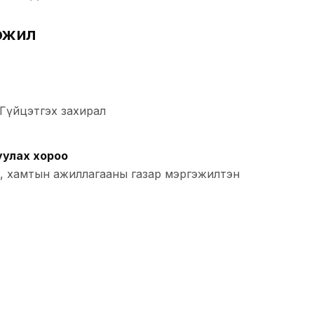
эжил
Гүйцэтгэх захирал
цуулах хороо
, хамтын ажиллагааны газар мэргэжилтэн