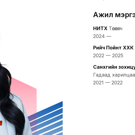
Ажил мэрг
НИТХ
Төлөөлөгч
2024
—
Рийч Пойнт ХХК
2022
—
2025
Санхүүгийн зохи
Гадаад харилцаа
2021
—
2022