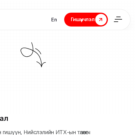
Гишүүнчлэл
En
Гишүүнчлэл
ал
н гишүүн, Нийслэлийн ИТХ-ын төлөөлөгч