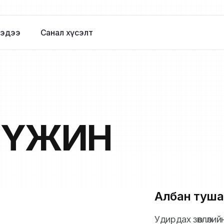
эдээ
Санал хүсэлт
-ҮЖИН
Албан туша
Удирдах зөвлөлий