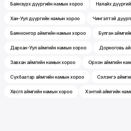
Баянзүрх дүүргийн намын хороо
Налайх дүүрги
Хан-Уул дүүргийн намын хороо
Чингэлтэй дүүрг
Баянхонгор аймгийн намын хороо
Булган аймгий
Дархан-Уул аймгийн намын хороо
Дорноговь ай
Завхан аймгийн намын хороо
Орхон аймгийн на
Сүхбаатар аймгийн намын хороо
Сэлэнгэ аймги
Хөвсгөл аймгийн намын хороо
Хэнтий аймгийн нам
©
2026
Монгол ардын нам