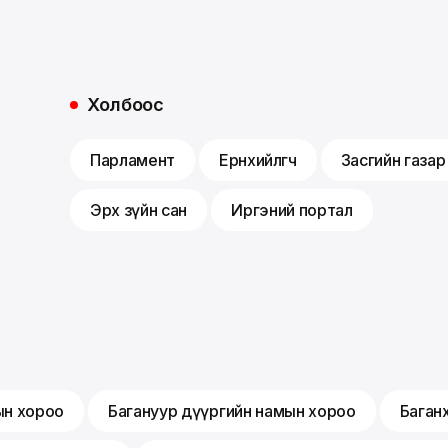
Холбоос
Парламент
Ерөнхийлөгч
Засгийн газар
Эрх зүйн сан
Иргэний портал
ын хороо
Багануур дүүргийн намын хороо
Баган