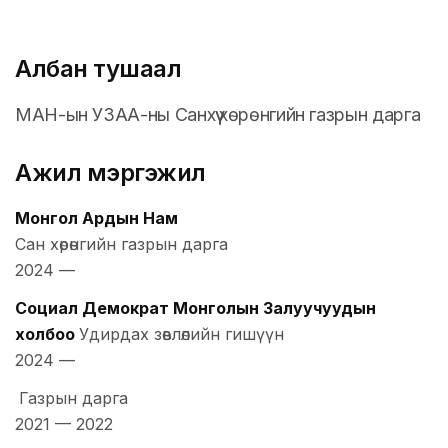
Албан тушаал
МАН-ын УЗАА-ны Санхүү хөрөнгийн газрын дарга
Ажил мэргэжил
Монгол Ардын Нам
Сан хөрөнгийн газрын дарга
2024
—
Социал Демократ Монголын Залуучуудын
холбоо
Удирдах зөвлөлийн гишүүн
2024
—
Газрын дарга
2021
—
2022