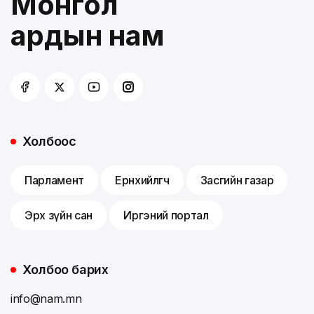
Монгол
ардын нам
Холбоос
Парламент
Ерөнхийлөгч
Засгийн газар
Эрх зүйн сан
Иргэний портал
Холбоо барих
info@nam.mn