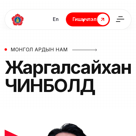
En
Гишүүнчлэл
Гишүүнчлэл
МОНГОЛ АРДЫН НАМ
Жаргалсайхан
ЧИНБОЛД