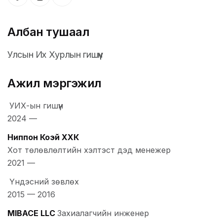
Албан тушаал
Улсын Их Хурлын гишүүн
Ажил мэргэжил
УИХ-ын гишүүн
2024
—
Ниппон Коэй ХХК
Хот төлөвлөлтийн хэлтэст дэд менежер
2021
—
Үндэсний зөвлөх
2015
—
2016
MIBACE LLC
Захиалагчийн инженер