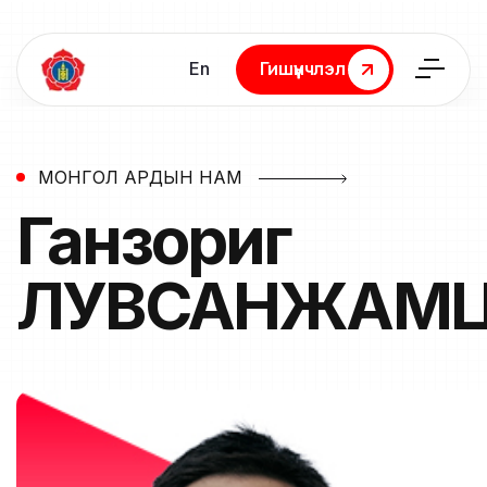
En
Гишүүнчлэл
Гишүүнчлэл
МОНГОЛ АРДЫН НАМ
Ганзориг
ЛУВСАНЖАМ