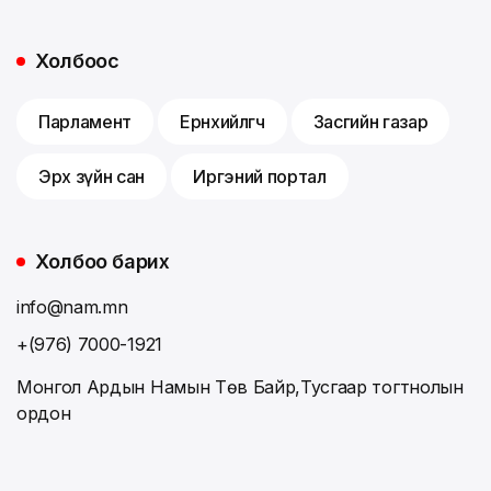
Холбоос
Парламент
Ерөнхийлөгч
Засгийн газар
Эрх зүйн сан
Иргэний портал
Холбоо барих
info@nam.mn
+(976) 7000-1921
Монгол Ардын Намын Төв Байр,Тусгаар тогтнолын
ордон