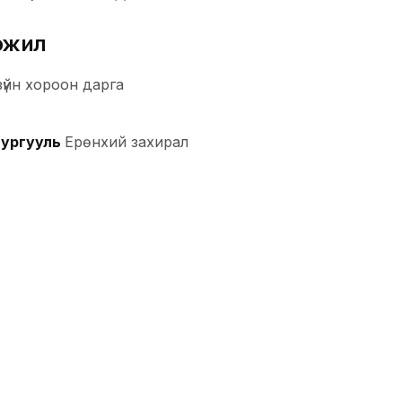
эжил
зүйн хороон дарга
сургууль
Ерөнхий захирал