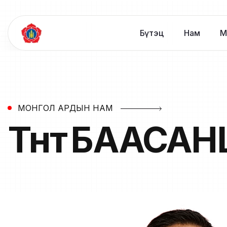
Бүтэц
Нам
М
МОНГОЛ АРДЫН НАМ
Түнтүү
БААСАН