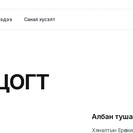
эдээ
Санал хүсэлт
ЦОГТ
Албан туша
Хяналтын Ерөнх