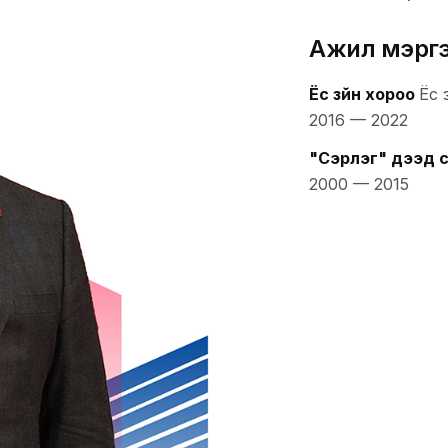
Ажил мэрг
Ёс зүйн хороо
Ёс 
2016
—
2022
"Сэрүүлэг" дээд 
2000
—
2015