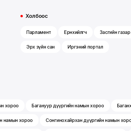
Холбоос
Парламент
Ерөнхийлөгч
Засгийн газар
Эрх зүйн сан
Иргэний портал
ын хороо
Багануур дүүргийн намын хороо
Баган
йн намын хороо
Сонгинохайрхан дүүргийн намын хор