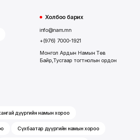
Холбоо барих
info@nam.mn
+(976) 7000-1921
Монгол Ардын Намын Төв
Байр,Тусгаар тогтнолын ордон
хангай дүүргийн намын хороо
оо
Сүхбаатар дүүргийн намын хороо