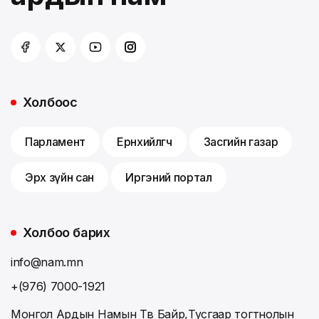
Холбоос
Парламент
Ерөнхийлөгч
Засгийн газар
Эрх зүйн сан
Иргэний портал
Холбоо барих
info@nam.mn
+(976) 7000-1921
Монгол Ардын Намын Төв Байр,Тусгаар тогтнолын