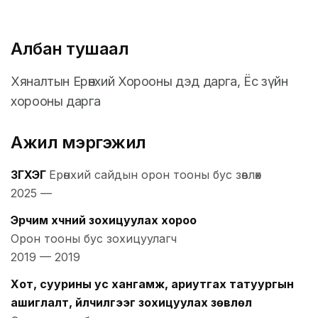
Албан тушаал
Хяналтын Ерөнхий Хорооны дэд дарга, Ёс зүйн
хорооны дарга
Ажил мэргэжил
ЗГХЭГ
Ерөнхий сайдын орон тооны бус зөвлөх
2025
—
Эрчим хүчний зохицуулах хороо
Орон тооны бус зохицуулагч
2019
—
2019
Хот, суурины ус хангамж, ариутгах татуургын
ашиглалт, үйлчилгээг зохицуулах зөвлөл