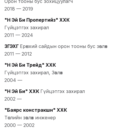
Орон тооны бус зохицуулагч
2018
—
2019
"Н Эй Би Пропертийз" ХХК
Гүйцэтгэх захирал
2011
—
2024
ЗГЭХГ
Ерөнхий сайдын орон тооны бус зөвлөх
2011
—
2012
"Н Эй Би Трейд" ХХК
Гүйцэтгэх захирал, Зөвлөх
2004
—
"Н Эй Би" ХХК
Гүйцэтгэх захирал
2002
—
"Баярс констракшн" ХХК
Төслийн зөвлөх инженер
2000
—
2002