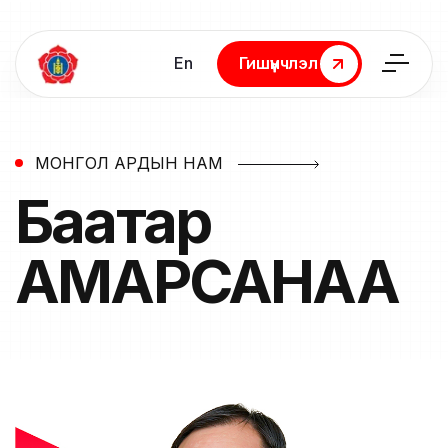
En
Гишүүнчлэл
Гишүүнчлэл
МОНГОЛ АРДЫН НАМ
Баатар
АМАРСАНАА