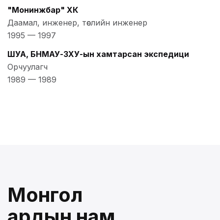
"Монинжбар" ХК
Даамал, инженер, төслийн инженер
1995
—
1997
ШУА, БНМАУ-ЗХУ-ын хамтарсан экспедици
Орчуулагч
1989
—
1989
Монгол
ардын нам