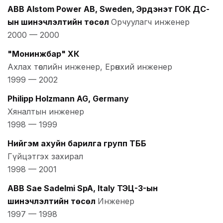
ABB Alstom Power AB, Sweden, Эрдэнэт ГОК ДС-
ын шинэчлэлтийн төсөл
Орчуулагч инженер
2000
—
2000
"Монинжбар" ХК
Ахлах төслийн инженер, Ерөнхий инженер
1999
—
2002
Philipp Holzmann AG, Germany
Хяналтын инженер
1998
—
1999
Нийгэм ахуйн барилга групп ТББ
Гүйцэтгэх захирал
1998
—
2001
ABB Sae Sadelmi SpA, Italy ТЭЦ-3-ын
шинэчлэлтийн төсөл
Инженер
1997
—
1998