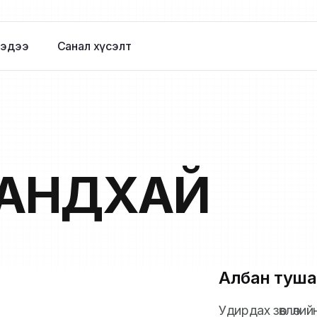
эдээ
Санал хүсэлт
АНДХАЙ
Албан туша
Удирдах зөвлөли