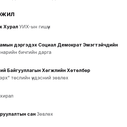
эжил
х Хурал
УИХ-ын гишүүн
амын дэргэдэх Социал Демократ Эмэгтэйчүүдийн
нарийн бичгийн дарга
ий Байгууллагын Хөгжлийн Хөтөлбөр
 эрх” төслийн үндэсний зөвлөх
ахирал
оруулалтын сан
Зөвлөх