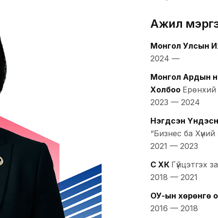
Ажил мэрг
Монгол Улсын И
2024
—
Монгол Ардын н
Холбоо
Ерөнхий 
2023
—
2024
Нэгдсэн Үндэсн
“Бизнес ба Хүний
2021
—
2023
Сүү ХК
Гүйцэтгэх з
2018
—
2021
ОУ-ын хөрөнгө 
2016
—
2018