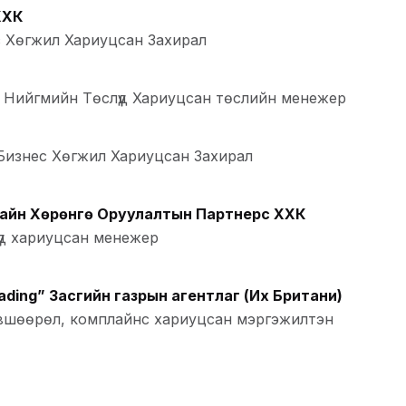
ХХК
 Хөгжил Хариуцсан Захирал
Нийгмийн Төслүүд Хариуцсан төслийн менежер
Бизнес Хөгжил Хариуцсан Захирал
айн Хөрөнгө Оруулалтын Партнерс ХХК
үүд хариуцсан менежер
Trading” Засгийн газрын агентлаг (Их Британи)
вшөөрөл, комплайнс хариуцсан мэргэжилтэн