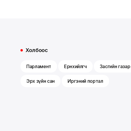
Холбоос
Парламент
Ерөнхийлөгч
Засгийн газар
Эрх зүйн сан
Иргэний портал