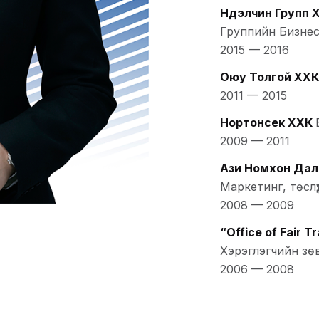
Нүүдэлчин Групп 
Группийн Бизнес
2015
—
2016
Оюу Толгой ХХК
2011
—
2015
Нортонсек ХХК
2009
—
2011
Ази Номхон Дал
Маркетинг, төсл
2008
—
2009
“Office of Fair 
Хэрэглэгчийн зө
2006
—
2008