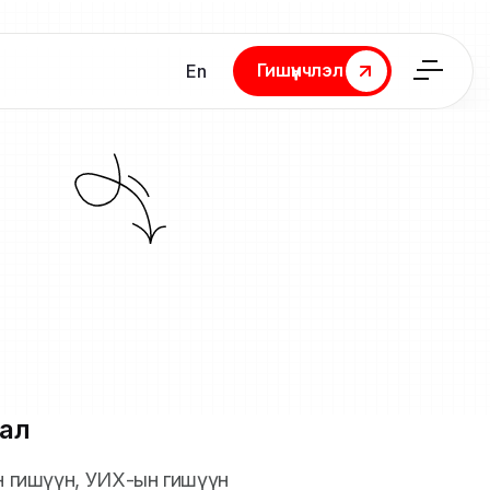
Гишүүнчлэл
En
Гишүүнчлэл
ал
йн гишүүн, УИХ-ын гишүүн