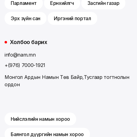
Парламент
Ерөнхийлөгч
Засгийн газар
Эрх зүйн сан
Иргэний портал
Холбоо барих
info@nam.mn
+(976) 7000-1921
Монгол Ардын Намын Төв Байр,Тусгаар тогтнолын
ордон
Нийслэлийн намын хороо
Баянгол дүүргийн намын хороо