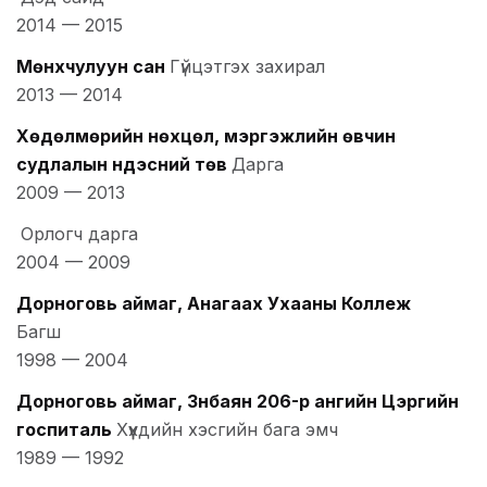
2014
—
2015
Мөнхчулуун сан
Гүйцэтгэх захирал
2013
—
2014
Хөдөлмөрийн нөхцөл, мэргэжлийн өвчин
судлалын үндэсний төв
Дарга
2009
—
2013
Орлогч дарга
2004
—
2009
Дорноговь аймаг, Анагаах Ухааны Коллеж
Багш
1998
—
2004
Дорноговь аймаг, Зүүнбаян 206-р ангийн Цэргийн
госпиталь
Хүүхдийн хэсгийн бага эмч
1989
—
1992