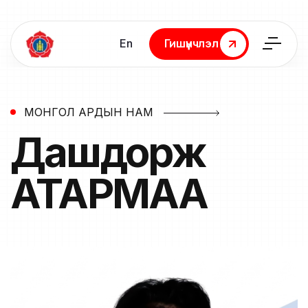
En
Гишүүнчлэл
Гишүүнчлэл
МОНГОЛ АРДЫН НАМ
Дашдорж
АТАРМАА