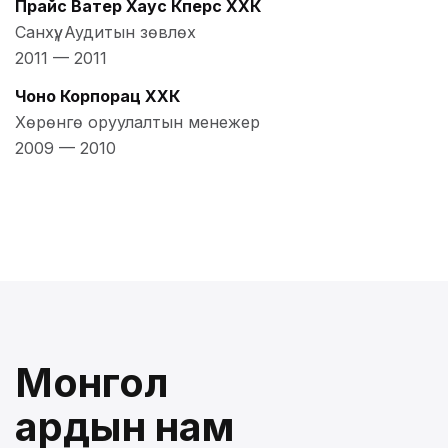
Прайс Ватер Хаус Күүперс ХХК
Санхүү, Аудитын зөвлөх
2011
—
2011
Чоно Корпорац ХХК
Хөрөнгө оруулалтын менежер
2009
—
2010
Монгол
ардын нам