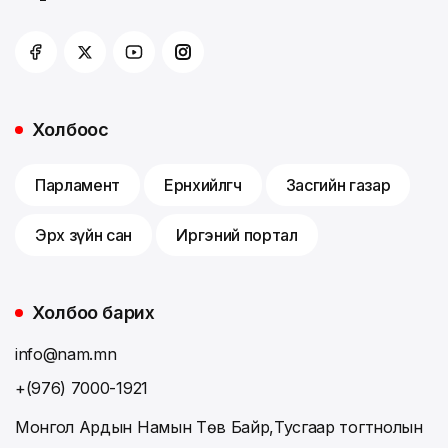
Холбоос
Парламент
Ерөнхийлөгч
Засгийн газар
Эрх зүйн сан
Иргэний портал
Холбоо барих
info@nam.mn
+(976) 7000-1921
Монгол Ардын Намын Төв Байр,Тусгаар тогтнолын