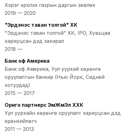
Хэрэг эрхлэх газрын даргын зөвлөх
2019
—
2020
"Эрдэнэс таван толгой" ХК
"Эрдэнэс таван толгой" ХК, IPO, Хувьцаа
хариуцсан дэд захирал
2018
—
Банк оф Америка
Банк оф Америка, Уул уурхай хөрөнгө
оруулалтын банкир (Нью Йорк, Сидней
хотуудад)
2015
—
2017
Ориго партнерс ЭмЖмЭл ХХК
Уул уурхайн хөрөнгө оруулалт хариуцсан дэд
ерөнхийлөгч
2011
—
2013