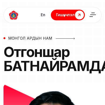
En
Гишүүнчлэл
Гишүүнчлэл
МОНГОЛ АРДЫН НАМ
Отгоншар
БАТНАЙРАМД