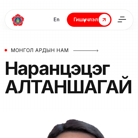
En
Гишүүнчлэл
Гишүүнчлэл
МОНГОЛ АРДЫН НАМ
Наранцэцэг
АЛТАНШАГАЙ