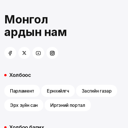
Монгол
ардын нам
Холбоос
Парламент
Ерөнхийлөгч
Засгийн газар
Эрх зүйн сан
Иргэний портал
Холбоо барих