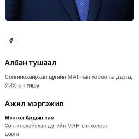
Албан тушаал
Сонгинохайрхан дүүргийн МАН-ын хорооны дарга,
УИХ-ын гишүүн
Ажил мэргэжил
Монгол Ардын нам
Сонгинохайрхан дүүргийн МАН-ын хороон
дарга