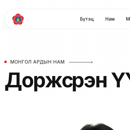
Бүтэц
Нам
М
МОНГОЛ АРДЫН НАМ
Доржсүрэн
Ү