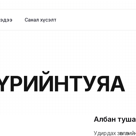
эдээ
Санал хүсэлт
ҮРИЙНТУЯА
Албан туша
Удирдах зөвлөли