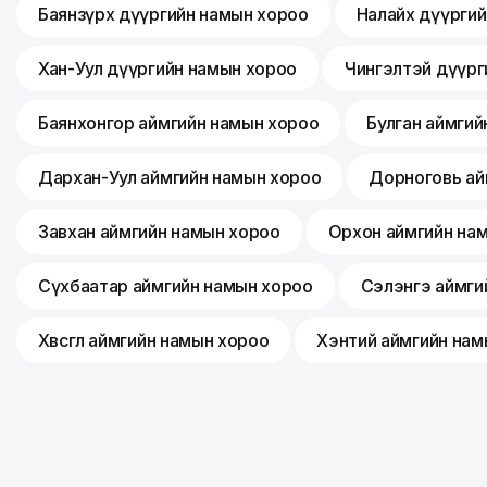
Баянзүрх дүүргийн намын хороо
Налайх дүүрги
Хан-Уул дүүргийн намын хороо
Чингэлтэй дүүрг
Баянхонгор аймгийн намын хороо
Булган аймгий
Дархан-Уул аймгийн намын хороо
Дорноговь ай
Завхан аймгийн намын хороо
Орхон аймгийн на
Сүхбаатар аймгийн намын хороо
Сэлэнгэ аймги
Хөвсгөл аймгийн намын хороо
Хэнтий аймгийн нам
©
2026
Монгол ардын нам