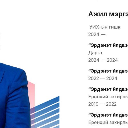
Ажил мэрг
УИХ-ын гишүүн
2024
—
“Эрдэнэт үйлдвэ
Дарга
2024
—
2024
“Эрдэнэт үйлдв
2022
—
2024
“Эрдэнэт үйлдв
Ерөнхий захирлын
2019
—
2022
“Эрдэнэт үйлдв
Ерөнхий захирлын