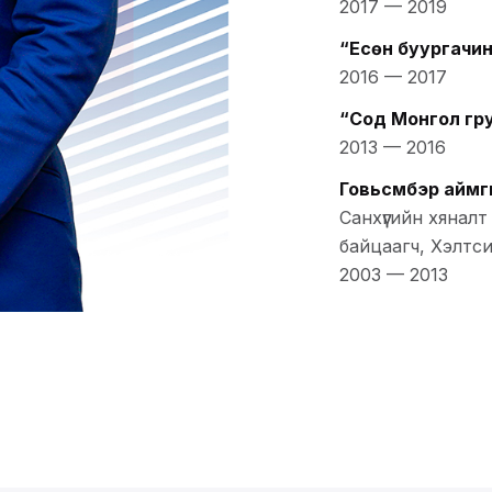
2017
—
2019
“Есөн буургачин
2016
—
2017
“Сод Монгол гр
2013
—
2016
Говьсүмбэр айм
Санхүүгийн хянал
байцаагч, Хэлтси
2003
—
2013