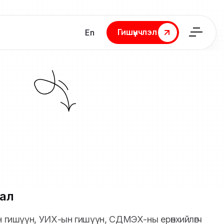
Гишүүнчлэл
En
Гишүүнчлэл
ал
йн гишүүн, УИХ-ын гишүүн, СДМЭХ-ны ерөнхийлөгч