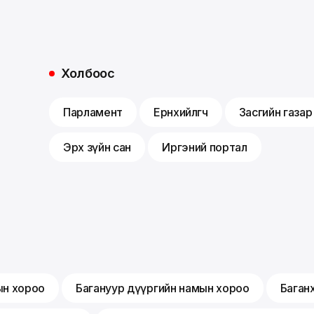
Холбоос
Парламент
Ерөнхийлөгч
Засгийн газар
Эрх зүйн сан
Иргэний портал
ын хороо
Багануур дүүргийн намын хороо
Баган