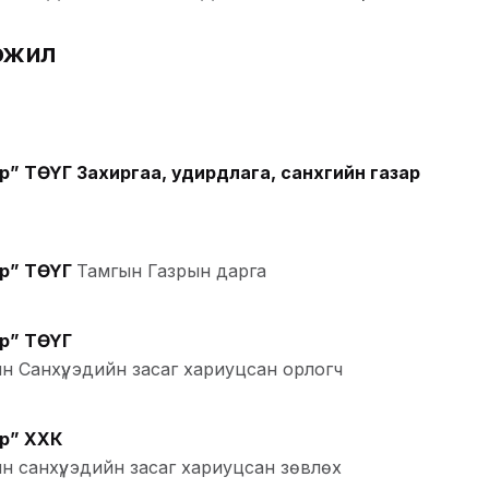
эжил
р” ТӨҮГ Захиргаа, удирдлага, санхүүгийн газар
эр” ТӨҮГ
Тамгын Газрын дарга
эр” ТӨҮГ
 Санхүү, эдийн засаг хариуцсан орлогч
эр” ХХК
 санхүү, эдийн засаг хариуцсан зөвлөх