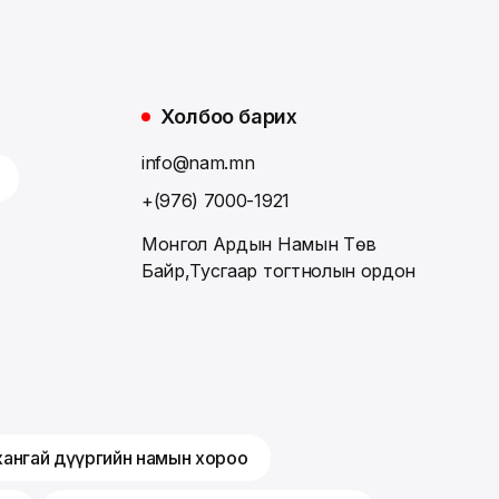
Холбоо барих
info@nam.mn
+(976) 7000-1921
Монгол Ардын Намын Төв
Байр,Тусгаар тогтнолын ордон
хангай дүүргийн намын хороо