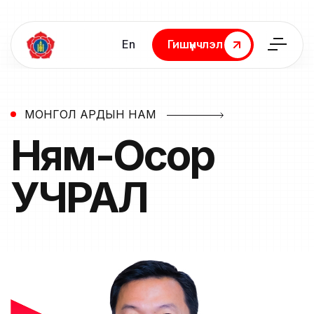
En
Гишүүнчлэл
Гишүүнчлэл
МОНГОЛ АРДЫН НАМ
Ням-Осор
УЧРАЛ