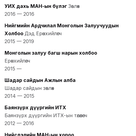
УИХ дахь МАН-ын бүлэг
Зөвлөх
2016
—
2016
Нийгмийн Ардчилал Монголын Залуучуудын
Холбоо
Дэд Ерөнхийлөгч
2015
—
2019
Монголын залуу багш нарын холбоо
Ерөнхийлөгч
2015
—
Шадар сайдын Ажлын алба
Шадар сайдын зөвлөх
2014
—
2015
Баянзүрх дүүргийн ИТХ
Баянзүрх дүүргийн ИТХ-ын төлөөлөгч
2012
—
2016
Нийслэлийн МАН-ын хороо