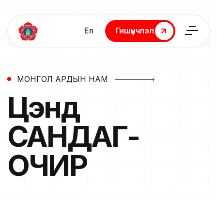
En
Гишүүнчлэл
Гишүүнчлэл
МОНГОЛ АРДЫН НАМ
Цэнд
САНДАГ-
ОЧИР