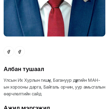
Албан тушаал
Улсын Их Хурлын гишүүн, Багануур дүүргийн МАН-
ын хорооны дарга, Байгаль орчин, уур амьсгалын
өөрчлөлтийн сайд
Ажил мэргэжил