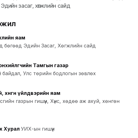
д Эдийн засаг, хөгжлийн сайд
эжил
гжлийн яам
йд бөгөөд Эдийн Засаг, Хөгжлийн сайд
өнхийлөгчийн Тамгын газар
й байдал, Улс төрийн бодлогын зөвлөх
уй, хөнгөн үйлдвэрийн яам
гийн газрын гишүүн, Хүнс, хөдөө аж ахуй, хөнгөн
х Хурал
УИХ-ын гишүүн