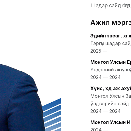
Шадар сайд бөгөө
Ажил мэрг
Эдийн засаг, хө
Тэргүүн шадар са
2025
—
Монгол Улсын Ер
Үндэсний аюулгү
2024
—
2024
Хүнс, хөдөө аж ах
Монгол Улсын Зас
үйлдвэрийн сайд
2024
—
2024
Монгол Улсын И
2024
—