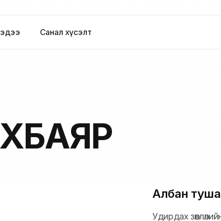
эдээ
Санал хүсэлт
ХБАЯР
Албан туша
Удирдах зөвлөли