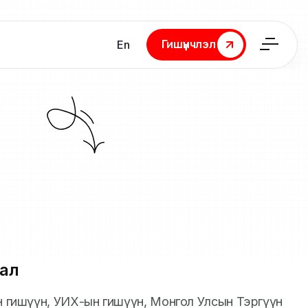
Гишүүнчлэл
En
Гишүүнчлэл
ал
йн гишүүн, УИХ-ын гишүүн, Монгол Улсын Тэргүүн