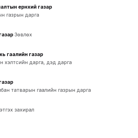
алтын ерөнхий газар
ын газрын дарга
газар
Зөвлөх
хь гаалийн газар
н хэлтсийн дарга, дэд дарга
газар
лбан татварын гаалийн газрын дарга
цэтгэх захирал