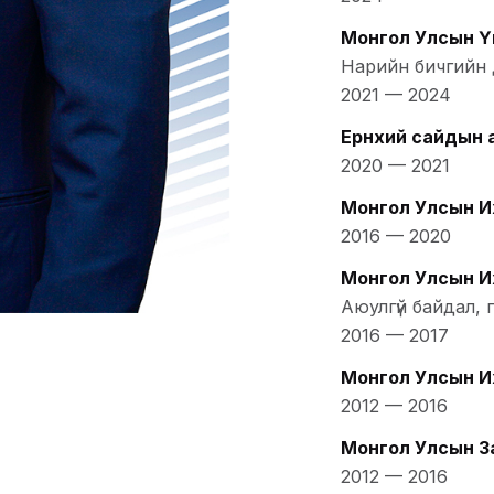
Монгол Улсын Үн
Нарийн бичгийн 
2021
—
2024
Ерөнхий сайдын
2020
—
2021
Монгол Улсын И
2016
—
2020
Монгол Улсын И
Аюулгүй байдал,
2016
—
2017
Монгол Улсын И
2012
—
2016
Монгол Улсын З
2012
—
2016