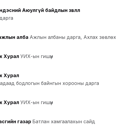
дэсний Аюулгүй байдлын зөвлөл
дарга
 ажлын алба
Ажлын албаны дарга, Ахлах зөвлөх
х Хурал
УИХ-ын гишүүн
х Хурал
 гадаад бодлогын байнгын хорооны дарга
х Хурал
УИХ-ын гишүүн
асгийн газар
Батлан хамгаалахын сайд