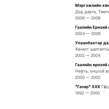
Мэргэжлийн хян
Дэд дарга, Тамг
2006
—
2008
Гаалийн Ерөнхий 
2004
—
2006
Улаанбаатар да
Хяналт шалгалты
2002
—
2004
Гаалийн ерөнхий 
Нефть, онцгой а
2000
—
2002
"Газар" ХХК
Гүй
1992
—
2000