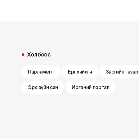
Холбоос
Парламент
Ерөнхийлөгч
Засгийн газар
Эрх зүйн сан
Иргэний портал