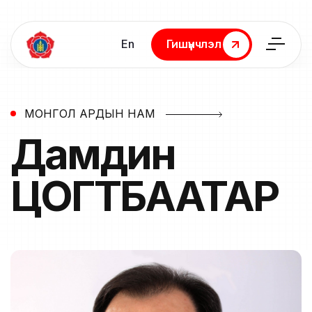
En
Гишүүнчлэл
Гишүүнчлэл
МОНГОЛ АРДЫН НАМ
Дамдин
ЦОГТБААТАР