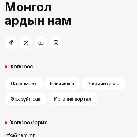
Монгол
ардын нам
Холбоос
Парламент
Ерөнхийлөгч
Засгийн газар
Эрх зүйн сан
Иргэний портал
Холбоо барих
info@nam.mn