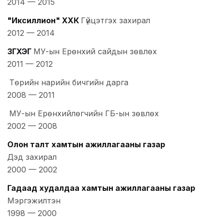
2014
—
2015
"Иксиллион" ХХК
Гүйцэтгэх захирал
2012
—
2014
ЗГХЭГ
МУ-ын Ерөнхий сайдын зөвлөх
2011
—
2012
Төрийн нарийн бичгийн дарга
2008
—
2011
МУ-ын Ерөнхийлөгчийн ГБ-ын зөвлөх
2002
—
2008
Олон талт хамтын ажиллагааны газар
Дэд захирал
2000
—
2002
Гадаад худалдаа хамтын ажиллагааны газар
Мэргэжилтэн
1998
—
2000