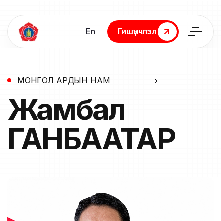
En
Гишүүнчлэл
Гишүүнчлэл
МОНГОЛ АРДЫН НАМ
Жамбал
ГАНБААТАР