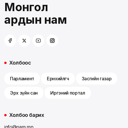
Монгол
ардын нам
Холбоос
Парламент
Ерөнхийлөгч
Засгийн газар
Эрх зүйн сан
Иргэний портал
Холбоо барих
info@nam.mn