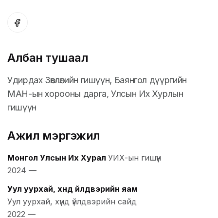
Албан тушаал
Удирдах Зөвлөлийн гишүүн, Баянгол дүүргийн
МАН-ын хорооны дарга, Улсын Их Хурлын
гишүүн
Ажил мэргэжил
Монгол Улсын Их Хурал
УИХ-ын гишүүн
2024
—
Уул уурхай, хүнд үйлдвэрийн яам
Уул уурхай, хүнд үйлдвэрийн сайд
2022
—