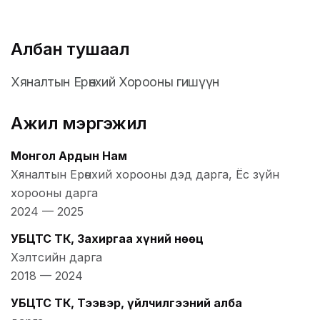
Албан тушаал
Хяналтын Ерөнхий Хорооны гишүүн
Ажил мэргэжил
Монгол Ардын Нам
Хяналтын Ерөнхий хорооны дэд дарга, Ёс зүйн
хорооны дарга
2024
—
2025
УБЦТС ТӨК, Захиргаа хүний нөөц
Хэлтсийн дарга
2018
—
2024
УБЦТС ТӨК, Тээвэр, үйлчилгээний алба