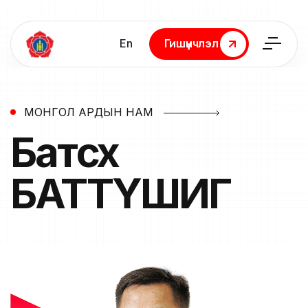
En
Гишүүнчлэл
Гишүүнчлэл
МОНГОЛ АРДЫН НАМ
Батсүх
БАТТҮШИГ