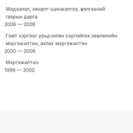
Мэдээлэл, хяналт-шинжилгээ, үнэлгээний
газрын дарга
2006
—
2008
Гэмт хэргээс урьдчилан сэргийлэх зөвлөлийн
мэргэжилтэн, ахлах мэргэжилтэн
2000
—
2006
Мэргэжилтэн
1999
—
2000