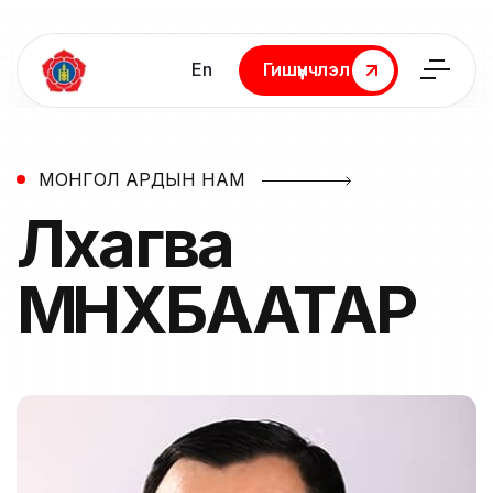
En
Гишүүнчлэл
Гишүүнчлэл
МОНГОЛ АРДЫН НАМ
Лхагва
МӨНХБААТАР