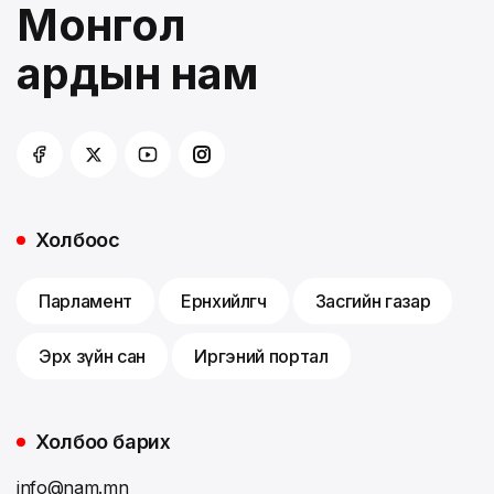
Монгол
ардын нам
Холбоос
Парламент
Ерөнхийлөгч
Засгийн газар
Эрх зүйн сан
Иргэний портал
Холбоо барих
info@nam.mn