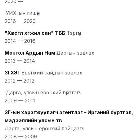
2020
—
УИХ-ын гишүүн
2016
—
2020
"Хөвсгөл хөгжил сан" ТББ
Тэргүүн
2014
—
2016
Монгол Ардын Нам
Даргын зөвлөх
2013
—
2014
ЗГХЭГ
Ерөнхий сайдын зөвлөх
2012
—
2012
Дарга, улсын ерөнхий бүртгэгч
2009
—
2011
ЗГ-ын хэрэгжүүлэгч агентлаг - Иргэний бүртгэл,
мэдээллийн улсын төв
Дарга, улсын ерөнхий байцаагч
2008
—
2009