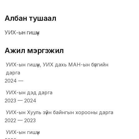
Албан тушаал
УИХ-ын гишүүн
Ажил мэргэжил
УИХ-ын гишүүн, УИХ дахь МАН-ын бүлгийн
дарга
2024
—
УИХ-ын дэд дарга
2023
—
2024
УИХ-ын Хууль зүйн байнгын хорооны дарга
2022
—
2023
УИХ-ын гишүүн