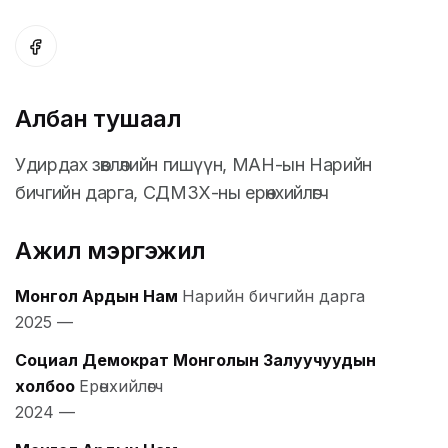
Албан тушаал
Удирдах зөвлөлийн гишүүн, МАН-ын Нарийн
бичгийн дарга, СДМЗХ-ны ерөнхийлөгч
Ажил мэргэжил
Монгол Ардын Нам
Нарийн бичгийн дарга
2025
—
Социал Демократ Монголын Залуучуудын
холбоо
Ерөнхийлөгч
2024
—