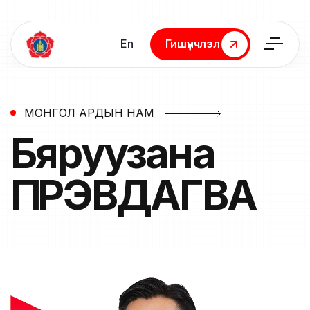
En
Гишүүнчлэл
Гишүүнчлэл
МОНГОЛ АРДЫН НАМ
Бяруузана
ПҮРЭВДАГВА