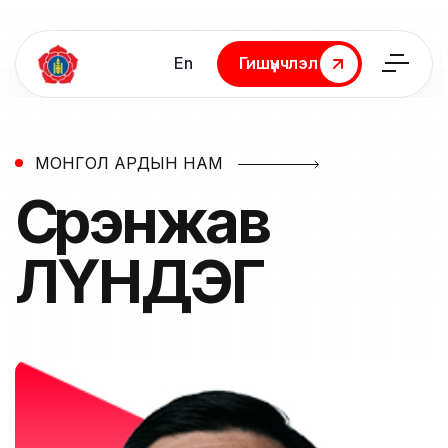
En
Гишүүнчлэл
Гишүүнчлэл
МОНГОЛ АРДЫН НАМ
Сүрэнжав
ЛҮНДЭГ