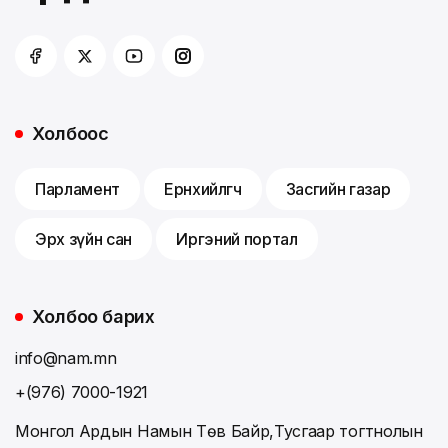
Холбоос
Парламент
Ерөнхийлөгч
Засгийн газар
Эрх зүйн сан
Иргэний портал
Холбоо барих
info@nam.mn
+(976) 7000-1921
Монгол Ардын Намын Төв Байр,Тусгаар тогтнолын