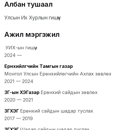
Албан тушаал
Улсын Их Хурлын гишүүн
Ажил мэргэжил
УИХ-ын гишүүн
2024
—
Ерөнхийлөгчийн Тамгын газар
Монгол Улсын Ерөнхийлөгчийн Ахлах зөвлөх
2021
—
2024
ЗГ-ын ХЭГазар
Ерөнхий сайдын зөвлөх
2020
—
2021
ЗГХЭГ
Ерөнхий сайдын шадар туслах
2017
—
2019
ЗГХЭГ
Шадар сайдын шадар туслах