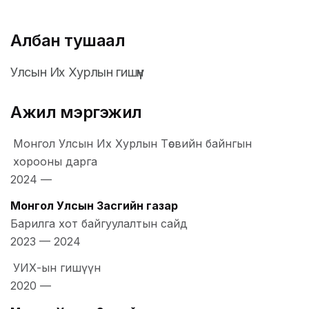
Албан тушаал
Улсын Их Хурлын гишүүн
Ажил мэргэжил
Монгол Улсын Их Хурлын Төсвийн байнгын
хорооны дарга
2024
—
Монгол Улсын Засгийн газар
Барилга хот байгуулалтын сайд
2023
—
2024
УИХ-ын гишүүн
2020
—