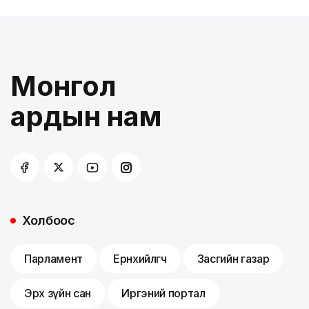
Монгол
ардын нам
Холбоос
Парламент
Ерөнхийлөгч
Засгийн газар
Эрх зүйн сан
Иргэний портал