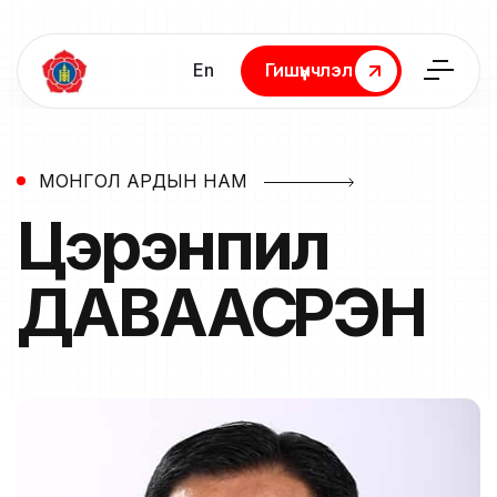
En
Гишүүнчлэл
Гишүүнчлэл
МОНГОЛ АРДЫН НАМ
Цэрэнпил
ДАВААСҮРЭН